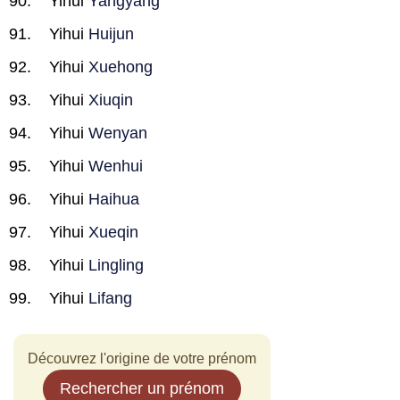
Yihui
Yangyang
Yihui
Huijun
Yihui
Xuehong
Yihui
Xiuqin
Yihui
Wenyan
Yihui
Wenhui
Yihui
Haihua
Yihui
Xueqin
Yihui
Lingling
Yihui
Lifang
Découvrez l'origine de votre prénom
Rechercher un prénom