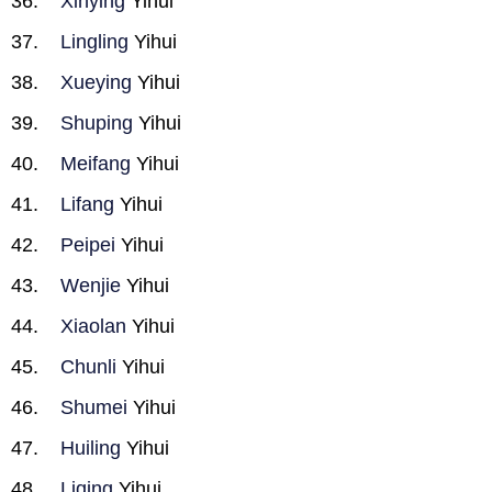
Xinying
Yihui
Lingling
Yihui
Xueying
Yihui
Shuping
Yihui
Meifang
Yihui
Lifang
Yihui
Peipei
Yihui
Wenjie
Yihui
Xiaolan
Yihui
Chunli
Yihui
Shumei
Yihui
Huiling
Yihui
Liqing
Yihui