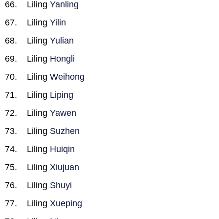
Liling
Yanling
Liling
Yilin
Liling
Yulian
Liling
Hongli
Liling
Weihong
Liling
Liping
Liling
Yawen
Liling
Suzhen
Liling
Huiqin
Liling
Xiujuan
Liling
Shuyi
Liling
Xueping