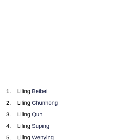
Liling
Beibei
Liling
Chunhong
Liling
Qun
Liling
Suping
Liling
Wenying