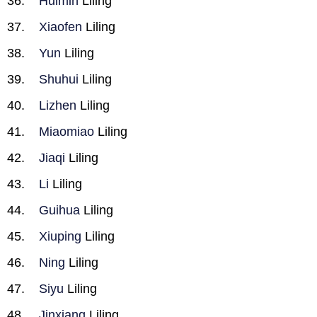
Huimin
Liling
Xiaofen
Liling
Yun
Liling
Shuhui
Liling
Lizhen
Liling
Miaomiao
Liling
Jiaqi
Liling
Li
Liling
Guihua
Liling
Xiuping
Liling
Ning
Liling
Siyu
Liling
Jinxiang
Liling