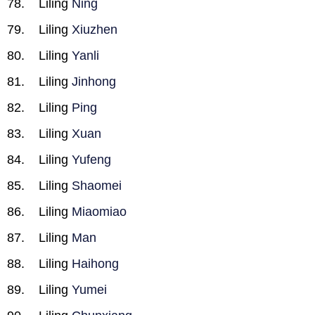
Liling
Ning
Liling
Xiuzhen
Liling
Yanli
Liling
Jinhong
Liling
Ping
Liling
Xuan
Liling
Yufeng
Liling
Shaomei
Liling
Miaomiao
Liling
Man
Liling
Haihong
Liling
Yumei