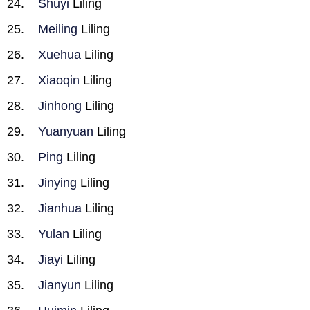
Shuyi
Liling
Meiling
Liling
Xuehua
Liling
Xiaoqin
Liling
Jinhong
Liling
Yuanyuan
Liling
Ping
Liling
Jinying
Liling
Jianhua
Liling
Yulan
Liling
Jiayi
Liling
Jianyun
Liling