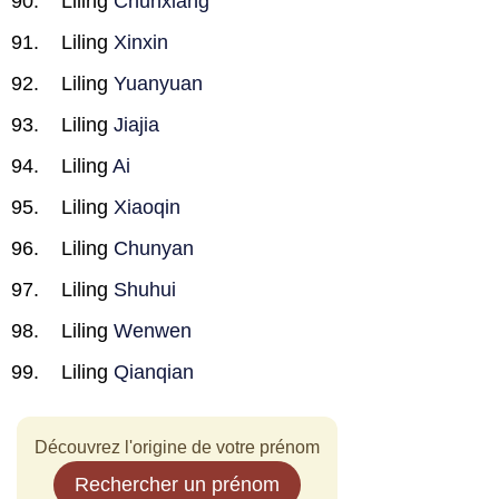
Liling
Chunxiang
Liling
Xinxin
Liling
Yuanyuan
Liling
Jiajia
Liling
Ai
Liling
Xiaoqin
Liling
Chunyan
Liling
Shuhui
Liling
Wenwen
Liling
Qianqian
Découvrez l'origine de votre prénom
Rechercher un prénom