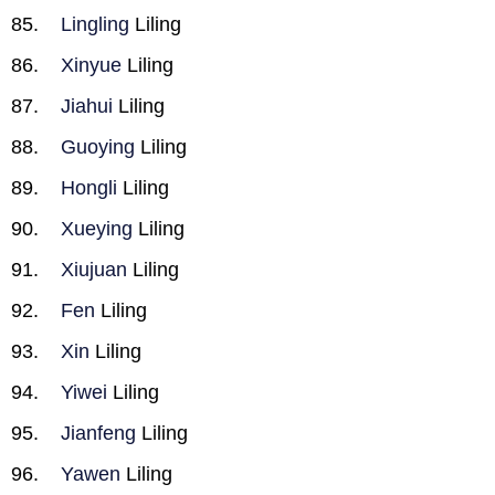
Lingling
Liling
Xinyue
Liling
Jiahui
Liling
Guoying
Liling
Hongli
Liling
Xueying
Liling
Xiujuan
Liling
Fen
Liling
Xin
Liling
Yiwei
Liling
Jianfeng
Liling
Yawen
Liling