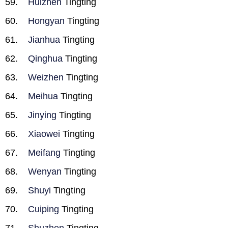
Huizhen
Tingting
Hongyan
Tingting
Jianhua
Tingting
Qinghua
Tingting
Weizhen
Tingting
Meihua
Tingting
Jinying
Tingting
Xiaowei
Tingting
Meifang
Tingting
Wenyan
Tingting
Shuyi
Tingting
Cuiping
Tingting