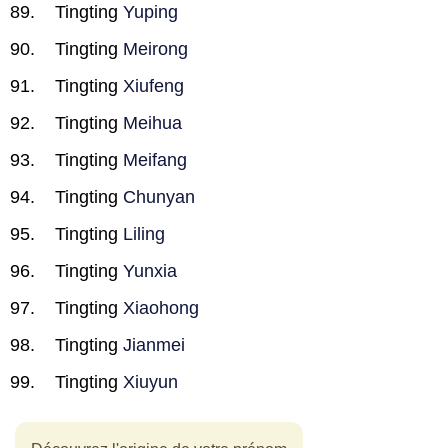
Tingting
Yuping
Tingting
Meirong
Tingting
Xiufeng
Tingting
Meihua
Tingting
Meifang
Tingting
Chunyan
Tingting
Liling
Tingting
Yunxia
Tingting
Xiaohong
Tingting
Jianmei
Tingting
Xiuyun