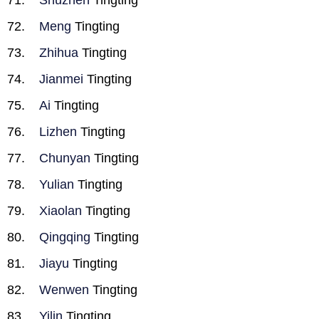
Shuzhen
Tingting
Meng
Tingting
Zhihua
Tingting
Jianmei
Tingting
Ai
Tingting
Lizhen
Tingting
Chunyan
Tingting
Yulian
Tingting
Xiaolan
Tingting
Qingqing
Tingting
Jiayu
Tingting
Wenwen
Tingting
Yilin
Tingting