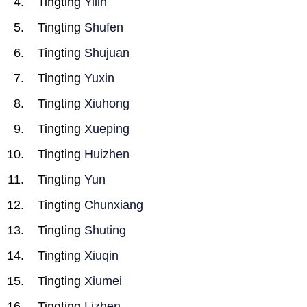
Tingting
Yilin
Tingting
Shufen
Tingting
Shujuan
Tingting
Yuxin
Tingting
Xiuhong
Tingting
Xueping
Tingting
Huizhen
Tingting
Yun
Tingting
Chunxiang
Tingting
Shuting
Tingting
Xiuqin
Tingting
Xiumei
Tingting
Lizhen