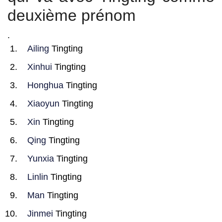
deuxième prénom
.
Ailing
Tingting
Xinhui
Tingting
Honghua
Tingting
Xiaoyun
Tingting
Xin
Tingting
Qing
Tingting
Yunxia
Tingting
Linlin
Tingting
Man
Tingting
Jinmei
Tingting