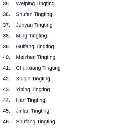
Weiping
Tingting
Shufen
Tingting
Junyan
Tingting
Ming
Tingting
Guifang
Tingting
Meizhen
Tingting
Chunxiang
Tingting
Xiuqin
Tingting
Yiping
Tingting
Han
Tingting
Jinlan
Tingting
Shufang
Tingting