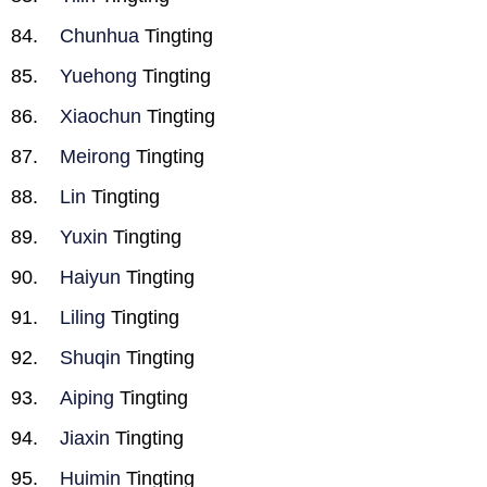
Chunhua
Tingting
Yuehong
Tingting
Xiaochun
Tingting
Meirong
Tingting
Lin
Tingting
Yuxin
Tingting
Haiyun
Tingting
Liling
Tingting
Shuqin
Tingting
Aiping
Tingting
Jiaxin
Tingting
Huimin
Tingting