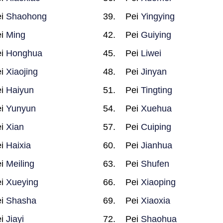
ei
Shaohong
Pei
Yingying
ei
Ming
Pei
Guiying
ei
Honghua
Pei
Liwei
ei
Xiaojing
Pei
Jinyan
ei
Haiyun
Pei
Tingting
ei
Yunyun
Pei
Xuehua
ei
Xian
Pei
Cuiping
ei
Haixia
Pei
Jianhua
ei
Meiling
Pei
Shufen
ei
Xueying
Pei
Xiaoping
ei
Shasha
Pei
Xiaoxia
ei
Jiayi
Pei
Shaohua