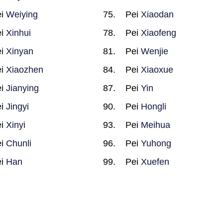
ei
Weiying
Pei
Xiaodan
ei
Xinhui
Pei
Xiaofeng
ei
Xinyan
Pei
Wenjie
ei
Xiaozhen
Pei
Xiaoxue
ei
Jianying
Pei
Yin
ei
Jingyi
Pei
Hongli
ei
Xinyi
Pei
Meihua
ei
Chunli
Pei
Yuhong
ei
Han
Pei
Xuefen