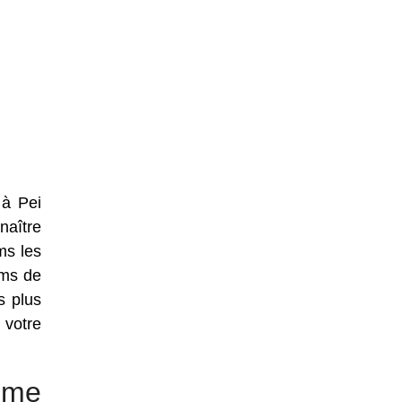
 à Pei
naître
ms les
oms de
s plus
 votre
mme