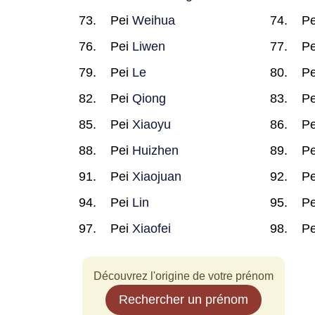
Pei
Weihua
P
Pei
Liwen
P
Pei
Le
P
Pei
Qiong
P
Pei
Xiaoyu
P
Pei
Huizhen
P
Pei
Xiaojuan
P
Pei
Lin
P
Pei
Xiaofei
P
Découvrez l'origine de votre prénom
Rechercher un prénom