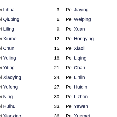
ei
Lihua
Pei
Jiaying
ei
Qiuping
Pei
Weiping
ei
Liling
Pei
Xuan
ei
Xiumei
Pei
Hongying
ei
Chun
Pei
Xiaoli
ei
Yuling
Pei
Liqing
ei
Yiting
Pei
Chan
ei
Xiaoying
Pei
Linlin
ei
Yufeng
Pei
Huiqin
ei
Ning
Pei
Lizhen
ei
Huihui
Pei
Yawen
ei
Xiaoxiao
Pei
Xuemei