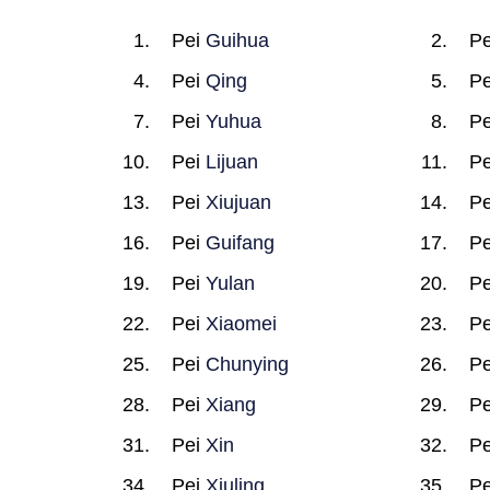
Pei
Guihua
P
Pei
Qing
P
Pei
Yuhua
P
Pei
Lijuan
P
Pei
Xiujuan
P
Pei
Guifang
P
Pei
Yulan
P
Pei
Xiaomei
P
Pei
Chunying
P
Pei
Xiang
P
Pei
Xin
P
Pei
Xiuling
P