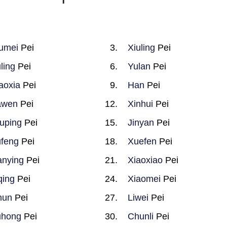
umei
Pei
Xiuling
Pei
ling
Pei
Yulan
Pei
aoxia
Pei
Han
Pei
awen
Pei
Xinhui
Pei
uping
Pei
Jinyan
Pei
feng
Pei
Xuefen
Pei
anying
Pei
Xiaoxiao
Pei
qing
Pei
Xiaomei
Pei
hun
Pei
Liwei
Pei
uhong
Pei
Chunli
Pei