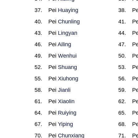
Pei
Huaying
P
Pei
Chunling
P
Pei
Lingyan
P
Pei
Ailing
P
Pei
Wenhui
P
Pei
Shuang
P
Pei
Xiuhong
P
Pei
Jianli
P
Pei
Xiaolin
P
Pei
Ruiying
P
Pei
Yiping
P
Pei
Chunxiang
P