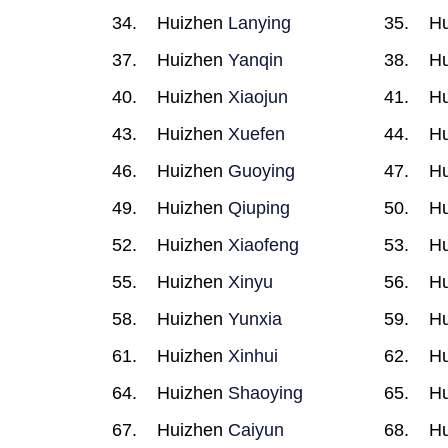
Huizhen
Lanying
H
Huizhen
Yanqin
H
Huizhen
Xiaojun
H
Huizhen
Xuefen
H
Huizhen
Guoying
H
Huizhen
Qiuping
H
Huizhen
Xiaofeng
H
Huizhen
Xinyu
H
Huizhen
Yunxia
H
Huizhen
Xinhui
H
Huizhen
Shaoying
H
Huizhen
Caiyun
H