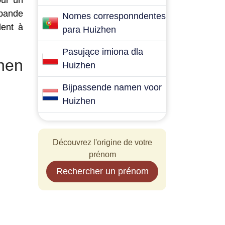
our un
 bande
Nomes corresponndentes
dent à
para Huizhen
Pasujące imiona dla
hen
Huizhen
Bijpassende namen voor
Huizhen
Découvrez l'origine de votre
prénom
Rechercher un prénom