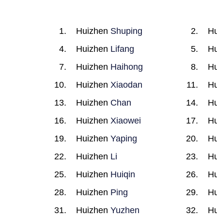
Huizhen
Shuping
H
Huizhen
Lifang
H
Huizhen
Haihong
H
Huizhen
Xiaodan
H
Huizhen
Chan
H
Huizhen
Xiaowei
H
Huizhen
Yaping
H
Huizhen
Li
H
Huizhen
Huiqin
H
Huizhen
Ping
H
Huizhen
Yuzhen
H