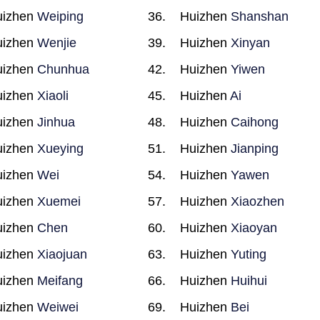
uizhen
Weiping
Huizhen
Shanshan
uizhen
Wenjie
Huizhen
Xinyan
uizhen
Chunhua
Huizhen
Yiwen
uizhen
Xiaoli
Huizhen
Ai
uizhen
Jinhua
Huizhen
Caihong
uizhen
Xueying
Huizhen
Jianping
uizhen
Wei
Huizhen
Yawen
uizhen
Xuemei
Huizhen
Xiaozhen
uizhen
Chen
Huizhen
Xiaoyan
uizhen
Xiaojuan
Huizhen
Yuting
uizhen
Meifang
Huizhen
Huihui
uizhen
Weiwei
Huizhen
Bei