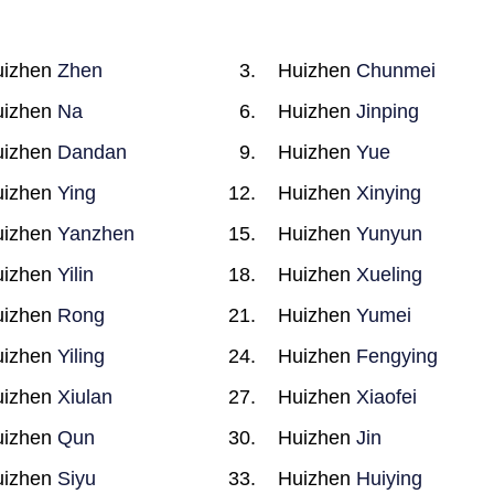
uizhen
Zhen
Huizhen
Chunmei
uizhen
Na
Huizhen
Jinping
uizhen
Dandan
Huizhen
Yue
uizhen
Ying
Huizhen
Xinying
uizhen
Yanzhen
Huizhen
Yunyun
uizhen
Yilin
Huizhen
Xueling
uizhen
Rong
Huizhen
Yumei
uizhen
Yiling
Huizhen
Fengying
uizhen
Xiulan
Huizhen
Xiaofei
uizhen
Qun
Huizhen
Jin
uizhen
Siyu
Huizhen
Huiying