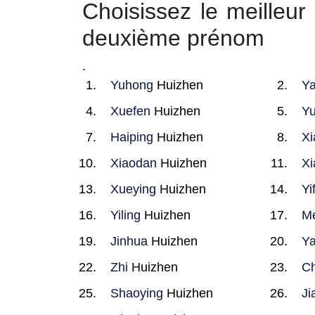
Choisissez le meille
deuxième prénom
.
Yuhong
Huizhen
Ya
Xuefen
Huizhen
Y
Haiping
Huizhen
Xi
Xiaodan
Huizhen
Xi
Xueying
Huizhen
Yi
Yiling
Huizhen
M
Jinhua
Huizhen
Y
Zhi
Huizhen
C
Shaoying
Huizhen
Ji