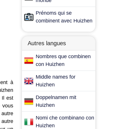
monde
Prénoms qui se
combinent avec Huizhen
Autres langues
Nombres que combinen
con Huizhen
Middle names for
dent à
Huizhen
uizhen
Doppelnamen mit
Il est
Huizhen
e vous
 autre
Nomi che combinano con
 autre
Huizhen