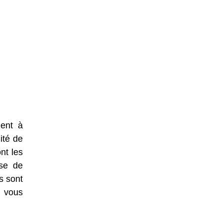
dent à
ité de
nt les
ase de
s sont
t vous