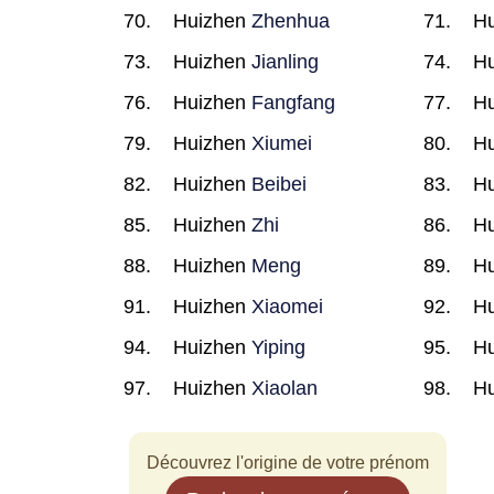
Huizhen
Zhenhua
H
Huizhen
Jianling
H
Huizhen
Fangfang
H
Huizhen
Xiumei
H
Huizhen
Beibei
H
Huizhen
Zhi
H
Huizhen
Meng
H
Huizhen
Xiaomei
H
Huizhen
Yiping
H
Huizhen
Xiaolan
H
Découvrez l'origine de votre prénom