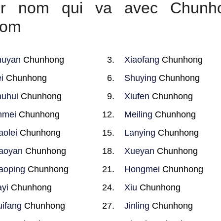
leur nom qui va avec Chunh
nom
huyan
Chunhong
Xiaofang
Chunhong
i
Chunhong
Shuying
Chunhong
uhui
Chunhong
Xiufen
Chunhong
nmei
Chunhong
Meiling
Chunhong
aolei
Chunhong
Lanying
Chunhong
aoyan
Chunhong
Xueyan
Chunhong
aoping
Chunhong
Hongmei
Chunhong
ayi
Chunhong
Xiu
Chunhong
ifang
Chunhong
Jinling
Chunhong