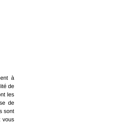
dent à
ité de
nt les
ase de
s sont
t vous