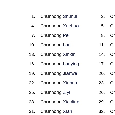
Chunhong
Shuhui
C
Chunhong
Xuehua
C
Chunhong
Pei
C
Chunhong
Lan
C
Chunhong
Xinxin
C
Chunhong
Lanying
C
Chunhong
Jianwei
C
Chunhong
Xiuhua
C
Chunhong
Ziyi
C
Chunhong
Xiaoling
C
Chunhong
Xian
C