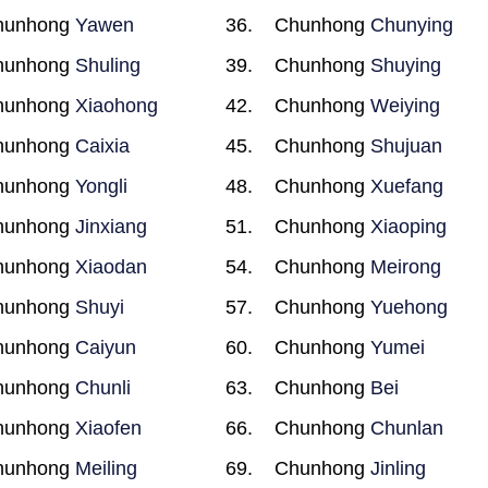
hunhong
Yawen
Chunhong
Chunying
hunhong
Shuling
Chunhong
Shuying
hunhong
Xiaohong
Chunhong
Weiying
hunhong
Caixia
Chunhong
Shujuan
hunhong
Yongli
Chunhong
Xuefang
hunhong
Jinxiang
Chunhong
Xiaoping
hunhong
Xiaodan
Chunhong
Meirong
hunhong
Shuyi
Chunhong
Yuehong
hunhong
Caiyun
Chunhong
Yumei
hunhong
Chunli
Chunhong
Bei
hunhong
Xiaofen
Chunhong
Chunlan
hunhong
Meiling
Chunhong
Jinling