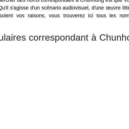
echercher des noms correspondant à Chunhong est que v
'il s'agisse d'un scénario audiovisuel, d'une œuvre litté
soient vos raisons, vous trouverez ici tous les no
ulaires correspondant à Chunh