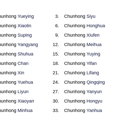
hunhong
Yueying
Chunhong
Siyu
hunhong
Xiaolin
Chunhong
Honghua
hunhong
Suping
Chunhong
Xiufen
hunhong
Yangyang
Chunhong
Meihua
hunhong
Shuhua
Chunhong
Yuying
hunhong
Chan
Chunhong
Yifan
hunhong
Xin
Chunhong
Lifang
hunhong
Yuehua
Chunhong
Qingqing
hunhong
Liyun
Chunhong
Yanyun
hunhong
Xiaoyan
Chunhong
Hongyu
hunhong
Minhua
Chunhong
Yanhua