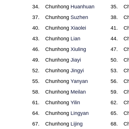
Chunhong
Huanhuan
C
Chunhong
Suzhen
C
Chunhong
Xiaolei
C
Chunhong
Lian
C
Chunhong
Xiuling
C
Chunhong
Jiayi
C
Chunhong
Jingyi
C
Chunhong
Yanyan
C
Chunhong
Meilan
C
Chunhong
Yilin
C
Chunhong
Lingyan
C
Chunhong
Lijing
C