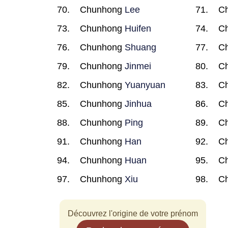
Chunhong
Lee
C
Chunhong
Huifen
C
Chunhong
Shuang
C
Chunhong
Jinmei
C
Chunhong
Yuanyuan
C
Chunhong
Jinhua
C
Chunhong
Ping
C
Chunhong
Han
C
Chunhong
Huan
C
Chunhong
Xiu
C
Découvrez l'origine de votre prénom