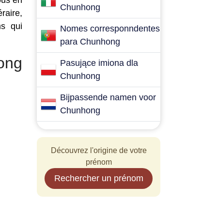
ous en
Chunhong
raire,
ms qui
Nomes corresponndentes
para Chunhong
ong
Pasujące imiona dla
Chunhong
Bijpassende namen voor
Chunhong
Découvrez l'origine de votre
prénom
Rechercher un prénom