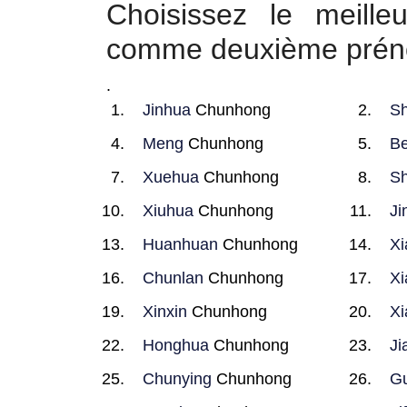
Choisissez le meil
comme deuxième pré
.
Jinhua
Chunhong
S
Meng
Chunhong
Be
Xuehua
Chunhong
Sh
Xiuhua
Chunhong
Ji
Huanhuan
Chunhong
Xi
Chunlan
Chunhong
Xi
Xinxin
Chunhong
Xi
Honghua
Chunhong
Ji
Chunying
Chunhong
Gu