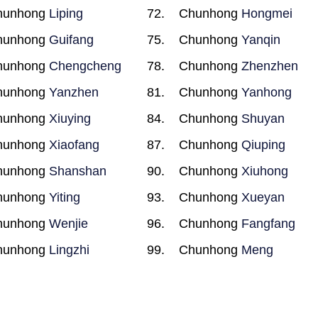
hunhong
Liping
Chunhong
Hongmei
hunhong
Guifang
Chunhong
Yanqin
hunhong
Chengcheng
Chunhong
Zhenzhen
hunhong
Yanzhen
Chunhong
Yanhong
hunhong
Xiuying
Chunhong
Shuyan
hunhong
Xiaofang
Chunhong
Qiuping
hunhong
Shanshan
Chunhong
Xiuhong
hunhong
Yiting
Chunhong
Xueyan
hunhong
Wenjie
Chunhong
Fangfang
hunhong
Lingzhi
Chunhong
Meng