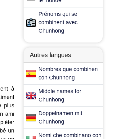
le monde
Prénoms qui se
combinent avec
Chunhong
Autres langues
Nombres que combinen
con Chunhong
dent à
Middle names for
aiment
Chunhong
 plus
Doppelnamen mit
un ami
Chunhong
pléter
ébé un
Nomi che combinano con