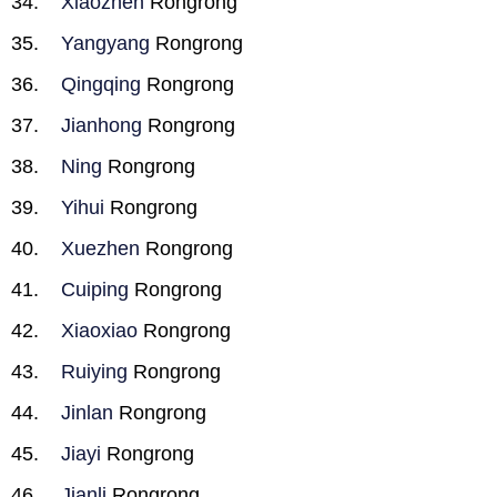
Xiaozhen
Rongrong
Yangyang
Rongrong
Qingqing
Rongrong
Jianhong
Rongrong
Ning
Rongrong
Yihui
Rongrong
Xuezhen
Rongrong
Cuiping
Rongrong
Xiaoxiao
Rongrong
Ruiying
Rongrong
Jinlan
Rongrong
Jiayi
Rongrong
Jianli
Rongrong