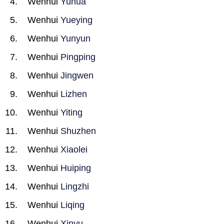
Wenhui
Yuhua
Wenhui
Yueying
Wenhui
Yunyun
Wenhui
Pingping
Wenhui
Jingwen
Wenhui
Lizhen
Wenhui
Yiting
Wenhui
Shuzhen
Wenhui
Xiaolei
Wenhui
Huiping
Wenhui
Lingzhi
Wenhui
Liqing
Wenhui
Xinyu