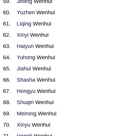
Jinling
Wenhui
Yuzhen
Wenhui
Liqing
Wenhui
Xinyi
Wenhui
Haiyun
Wenhui
Yuhong
Wenhui
Jiahui
Wenhui
Shasha
Wenhui
Hongyu
Wenhui
Shuqin
Wenhui
Meirong
Wenhui
Xinyu
Wenhui