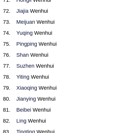
Hongli
Wenhui
Jiajia
Wenhui
Meijuan
Wenhui
Yuqing
Wenhui
Pingping
Wenhui
Shan
Wenhui
Suzhen
Wenhui
Yiting
Wenhui
Xiaoqing
Wenhui
Jianying
Wenhui
Beibei
Wenhui
Ling
Wenhui
Tingting
Wenhui