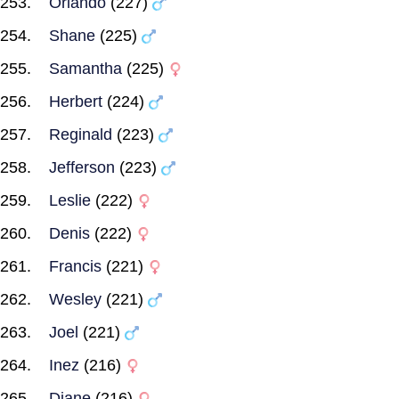
Orlando
(227)
Shane
(225)
Samantha
(225)
Herbert
(224)
Reginald
(223)
Jefferson
(223)
Leslie
(222)
Denis
(222)
Francis
(221)
Wesley
(221)
Joel
(221)
Inez
(216)
Diane
(216)