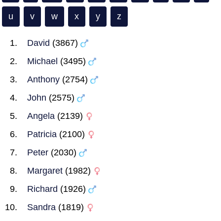
u
v
w
x
y
z
David
(3867)
Michael
(3495)
Anthony
(2754)
John
(2575)
Angela
(2139)
Patricia
(2100)
Peter
(2030)
Margaret
(1982)
Richard
(1926)
Sandra
(1819)