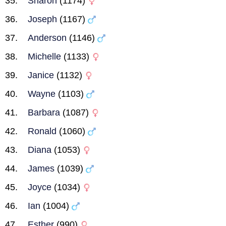
Sharon
(1174)
Joseph
(1167)
Anderson
(1146)
Michelle
(1133)
Janice
(1132)
Wayne
(1103)
Barbara
(1087)
Ronald
(1060)
Diana
(1053)
James
(1039)
Joyce
(1034)
Ian
(1004)
Esther
(990)