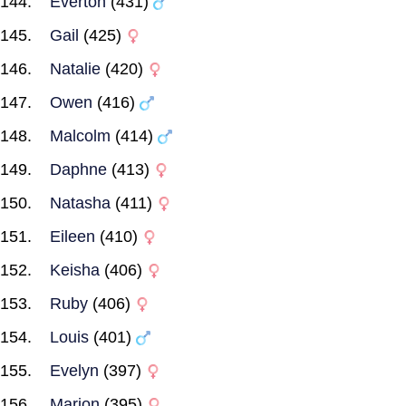
Everton
(431)
Gail
(425)
Natalie
(420)
Owen
(416)
Malcolm
(414)
Daphne
(413)
Natasha
(411)
Eileen
(410)
Keisha
(406)
Ruby
(406)
Louis
(401)
Evelyn
(397)
Marion
(395)