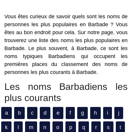
Vous êtes curieux de savoir quels sont les noms de
personnes les plus populaires en Barbade ? Vous
êtes au bon endroit pour cela. Sur notre page, vous
trouverez une liste des noms les plus populaires en
Barbade. Le plus souvent, à Barbade, ce sont les
noms typiques Barbadiens qui occupent les
premières places du classement des noms de
personnes les plus courants à Barbade.
Les noms Barbadiens les
plus courants
a
b
c
d
e
f
g
h
i
j
k
l
m
n
o
p
q
r
s
t