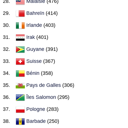
Malaisie
(476)
Bahreïn
(414)
Irlande
(403)
Irak
(401)
Guyane
(391)
Suisse
(367)
Bénin
(358)
Pays de Galles
(306)
Îles Salomon
(295)
Pologne
(283)
Barbade
(250)