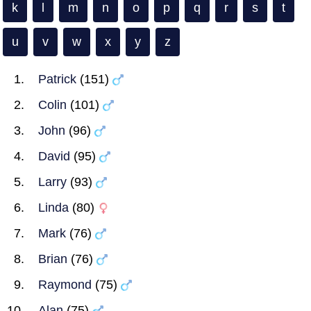
k
l
m
n
o
p
q
r
s
t
u
v
w
x
y
z
Patrick
(151)
Colin
(101)
John
(96)
David
(95)
Larry
(93)
Linda
(80)
Mark
(76)
Brian
(76)
Raymond
(75)
Alan
(75)