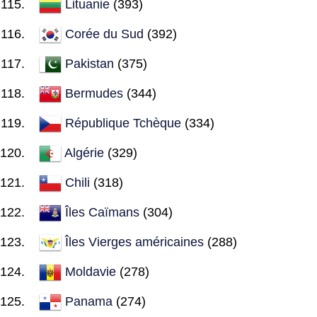
Lituanie
(393)
Corée du Sud
(392)
Pakistan
(375)
Bermudes
(344)
République Tchèque
(334)
Algérie
(329)
Chili
(318)
Îles Caïmans
(304)
Îles Vierges américaines
(288)
Moldavie
(278)
Panama
(274)