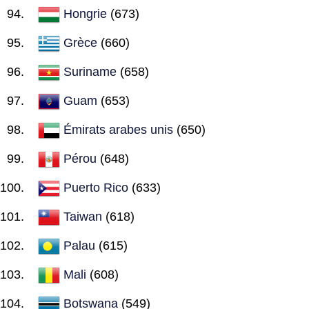
Hongrie
(673)
Grèce
(660)
Suriname
(658)
Guam
(653)
Émirats arabes unis
(650)
Pérou
(648)
Puerto Rico
(633)
Taiwan
(618)
Palau
(615)
Mali
(608)
Botswana
(549)