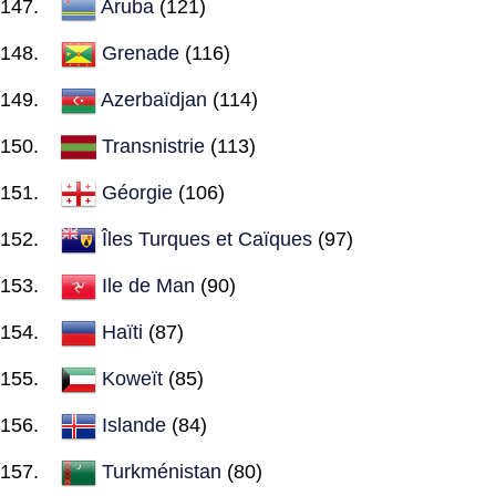
Aruba
(121)
Grenade
(116)
Azerbaïdjan
(114)
Transnistrie
(113)
Géorgie
(106)
Îles Turques et Caïques
(97)
Ile de Man
(90)
Haïti
(87)
Koweït
(85)
Islande
(84)
Turkménistan
(80)