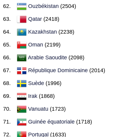
Ouzbékistan
(2504)
Qatar
(2418)
Kazakhstan
(2238)
Oman
(2199)
Arabie Saoudite
(2098)
République Dominicaine
(2014)
Suède
(1996)
Irak
(1868)
Vanuatu
(1723)
Guinée équatoriale
(1718)
Portugal
(1633)