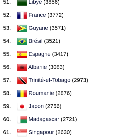
Libye
(3856)
France
(3772)
Guyane
(3571)
Brésil
(3521)
Espagne
(3417)
Albanie
(3083)
Trinité-et-Tobago
(2973)
Roumanie
(2876)
Japon
(2756)
Madagascar
(2721)
Singapour
(2630)