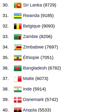
Sri Lanka
(9729)
Rwanda
(9185)
Belgique
(9093)
Zambie
(8206)
Zimbabwe
(7697)
Éthiopie
(7051)
Bangladesh
(6782)
Malte
(6073)
Inde
(5914)
Danemark
(5742)
Angola
(5533)