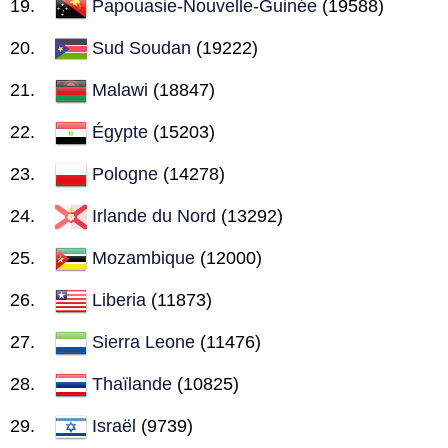
Papouasie-Nouvelle-Guinée
(19588)
Sud Soudan
(19222)
Malawi
(18847)
Égypte
(15203)
Pologne
(14278)
Irlande du Nord
(13292)
Mozambique
(12000)
Liberia
(11873)
Sierra Leone
(11476)
Thaïlande
(10825)
Israël
(9739)