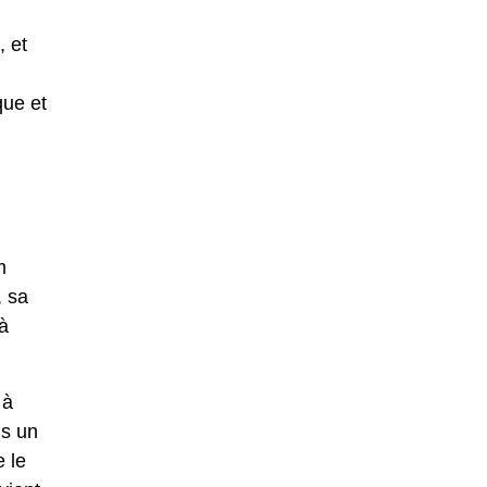
, et
que et
m
, sa
 à
 à
ns un
e le