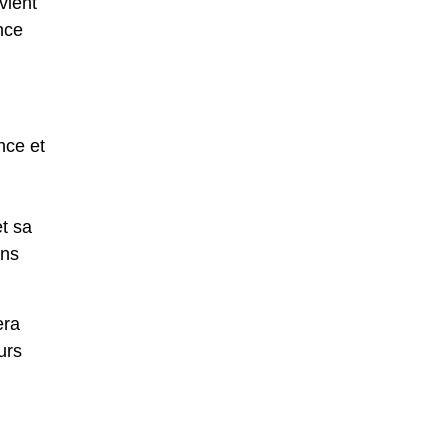
vient
nce
nce et
et sa
ons
era
urs