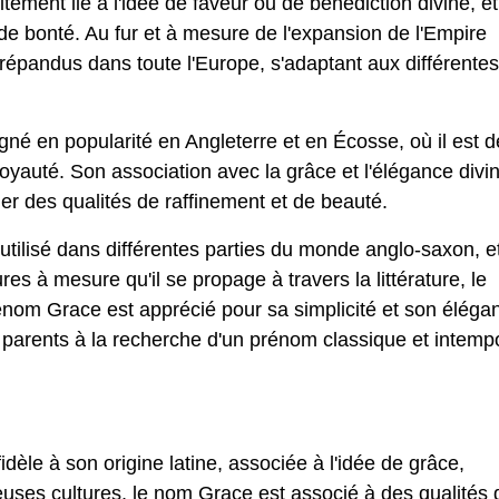
itement lié à l'idée de faveur ou de bénédiction divine, et
 de bonté. Au fur et à mesure de l'expansion de l'Empire
 répandus dans toute l'Europe, s'adaptant aux différentes
né en popularité en Angleterre et en Écosse, où il est 
yauté. Son association avec la grâce et l'élégance divi
mer des qualités de raffinement et de beauté.
 utilisé dans différentes parties du monde anglo-saxon, e
es à mesure qu'il se propage à travers la littérature, le
rénom Grace est apprécié pour sa simplicité et son éléga
 parents à la recherche d'un prénom classique et intemp
idèle à son origine latine, associée à l'idée de grâce,
ses cultures, le nom Grace est associé à des qualités 