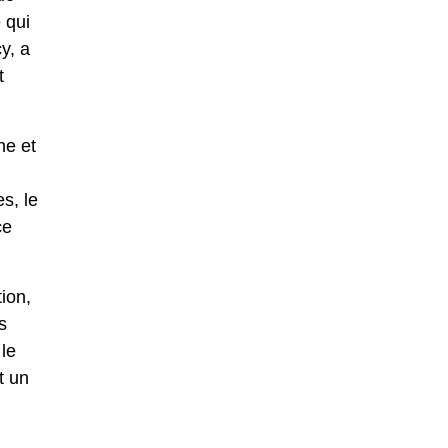
 qui
y, a
t
ne et
s, le
ce
ion,
s
 le
t un