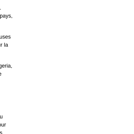
.
 pays,
euses
r la
geria,
e
Ou
our
s