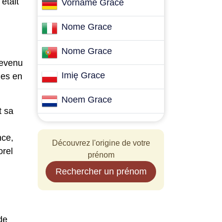
 était
Vorname Grace
Nome Grace
Nome Grace
devenu
Imię Grace
nes en
Noem Grace
t sa
nce,
Découvrez l'origine de votre
orel
prénom
Rechercher un prénom
de