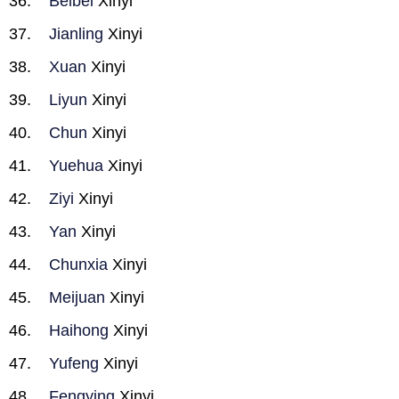
Beibei
Xinyi
Jianling
Xinyi
Xuan
Xinyi
Liyun
Xinyi
Chun
Xinyi
Yuehua
Xinyi
Ziyi
Xinyi
Yan
Xinyi
Chunxia
Xinyi
Meijuan
Xinyi
Haihong
Xinyi
Yufeng
Xinyi
Fengying
Xinyi