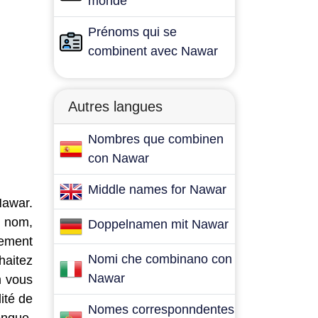
monde
Prénoms qui se
combinent avec Nawar
Autres langues
Nombres que combinen
con Nawar
Middle names for Nawar
Nawar.
e nom,
Doppelnamen mit Nawar
lement
Nomi che combinano con
haitez
Nawar
m vous
ité de
Nomes corresponndentes