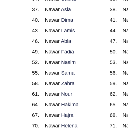
Nawar
Asia
N
Nawar
Dima
N
Nawar
Lamis
N
Nawar
Abla
N
Nawar
Fadia
N
Nawar
Nasim
N
Nawar
Sama
N
Nawar
Zahra
N
Nawar
Nour
N
Nawar
Hakima
N
Nawar
Hajra
N
Nawar
Helena
N