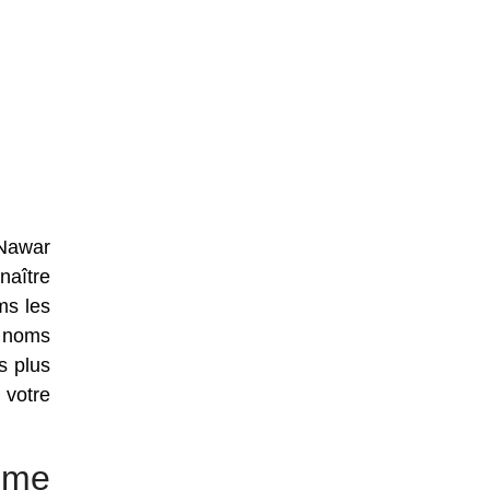
 Nawar
naître
ms les
e noms
s plus
 votre
mme