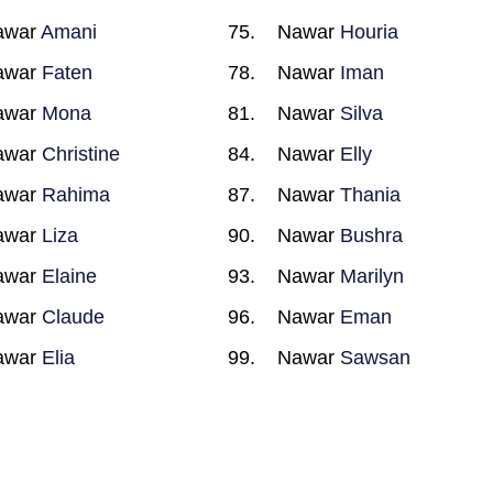
awar
Amani
Nawar
Houria
awar
Faten
Nawar
Iman
awar
Mona
Nawar
Silva
awar
Christine
Nawar
Elly
awar
Rahima
Nawar
Thania
awar
Liza
Nawar
Bushra
awar
Elaine
Nawar
Marilyn
awar
Claude
Nawar
Eman
awar
Elia
Nawar
Sawsan