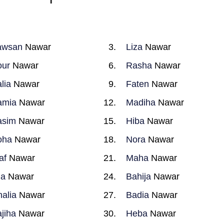
awsan
Nawar
Liza
Nawar
our
Nawar
Rasha
Nawar
lia
Nawar
Faten
Nawar
amia
Nawar
Madiha
Nawar
asim
Nawar
Hiba
Nawar
oha
Nawar
Nora
Nawar
af
Nawar
Maha
Nawar
ia
Nawar
Bahija
Nawar
alia
Nawar
Badia
Nawar
jiha
Nawar
Heba
Nawar