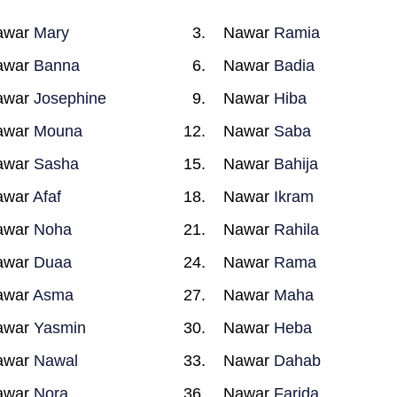
awar
Mary
Nawar
Ramia
awar
Banna
Nawar
Badia
awar
Josephine
Nawar
Hiba
awar
Mouna
Nawar
Saba
awar
Sasha
Nawar
Bahija
awar
Afaf
Nawar
Ikram
awar
Noha
Nawar
Rahila
awar
Duaa
Nawar
Rama
awar
Asma
Nawar
Maha
awar
Yasmin
Nawar
Heba
awar
Nawal
Nawar
Dahab
awar
Nora
Nawar
Farida