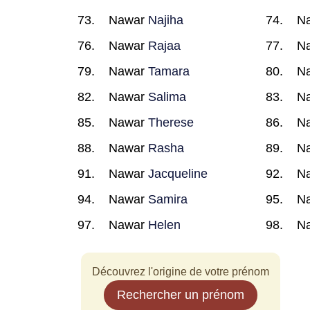
Nawar
Najiha
N
Nawar
Rajaa
N
Nawar
Tamara
N
Nawar
Salima
N
Nawar
Therese
N
Nawar
Rasha
N
Nawar
Jacqueline
N
Nawar
Samira
N
Nawar
Helen
N
Découvrez l'origine de votre prénom
Rechercher un prénom