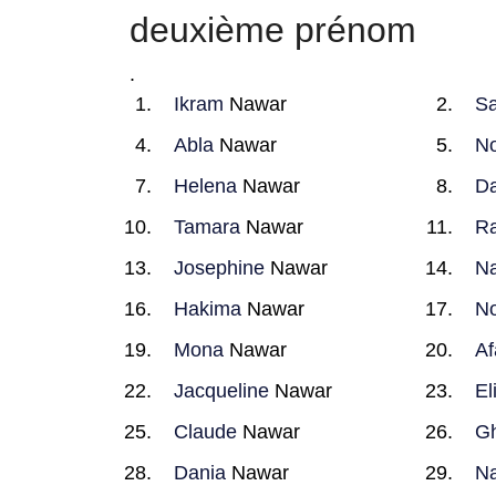
deuxième prénom
.
Ikram
Nawar
S
Abla
Nawar
N
Helena
Nawar
Da
Tamara
Nawar
R
Josephine
Nawar
N
Hakima
Nawar
N
Mona
Nawar
Af
Jacqueline
Nawar
El
Claude
Nawar
Gh
Dania
Nawar
Na