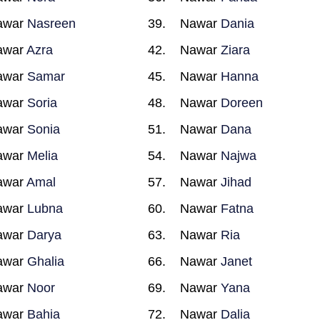
awar
Nasreen
Nawar
Dania
awar
Azra
Nawar
Ziara
awar
Samar
Nawar
Hanna
awar
Soria
Nawar
Doreen
awar
Sonia
Nawar
Dana
awar
Melia
Nawar
Najwa
awar
Amal
Nawar
Jihad
awar
Lubna
Nawar
Fatna
awar
Darya
Nawar
Ria
awar
Ghalia
Nawar
Janet
awar
Noor
Nawar
Yana
awar
Bahia
Nawar
Dalia