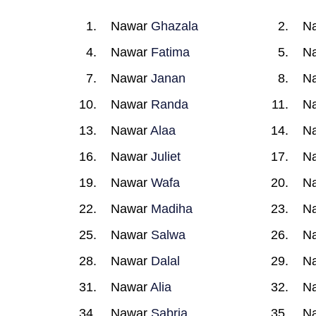
Nawar
Ghazala
N
Nawar
Fatima
N
Nawar
Janan
N
Nawar
Randa
N
Nawar
Alaa
N
Nawar
Juliet
N
Nawar
Wafa
N
Nawar
Madiha
N
Nawar
Salwa
N
Nawar
Dalal
N
Nawar
Alia
N
Nawar
Sabria
N