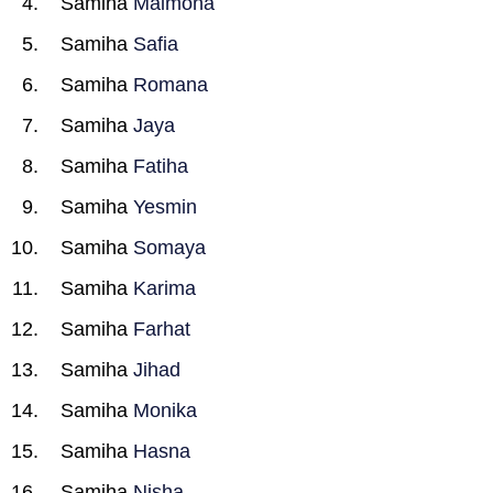
Samiha
Maimona
Samiha
Safia
Samiha
Romana
Samiha
Jaya
Samiha
Fatiha
Samiha
Yesmin
Samiha
Somaya
Samiha
Karima
Samiha
Farhat
Samiha
Jihad
Samiha
Monika
Samiha
Hasna
Samiha
Nisha