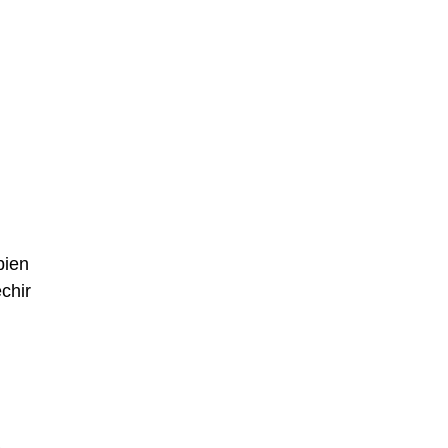
bien
chir