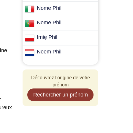
Nome Phil
Nome Phil
Imię Phil
gine
Noem Phil
Découvrez l'origine de votre
prénom
Rechercher un prénom
t
oureux
.