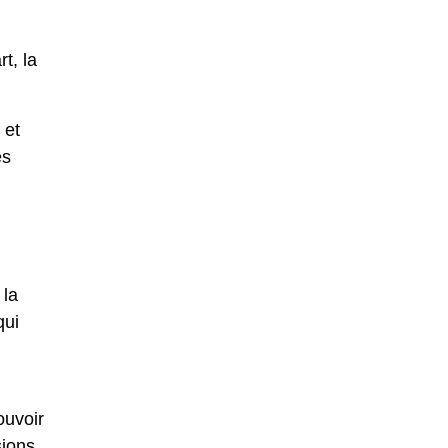
t, la
 et
es
 la
qui
ouvoir
sions