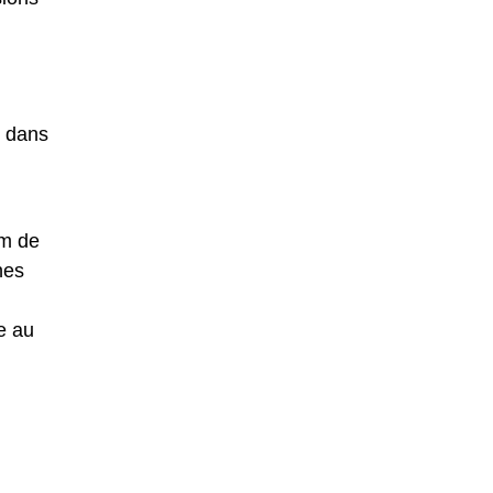
e dans
om de
nes
e au