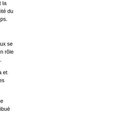
 la
ité du
mps.
eux se
n rôle
.
a et
es
de
ribué