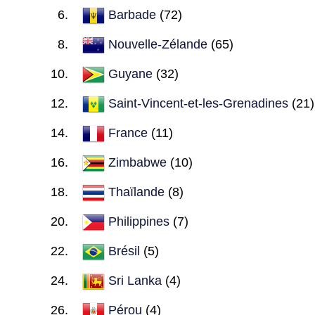
Barbade
(72)
Nouvelle-Zélande
(65)
Guyane
(32)
Saint-Vincent-et-les-Grenadines
(21)
France
(11)
Zimbabwe
(10)
Thaïlande
(8)
Philippines
(7)
Brésil
(5)
Sri Lanka
(4)
Pérou
(4)