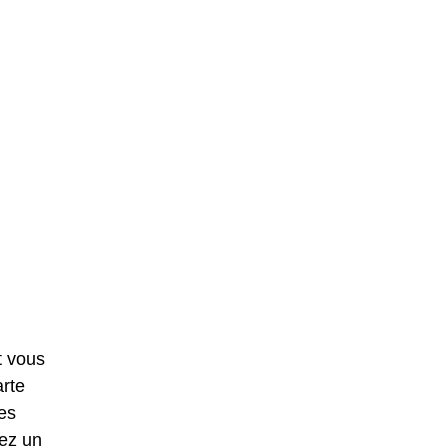
t vous
arte
es
vez un