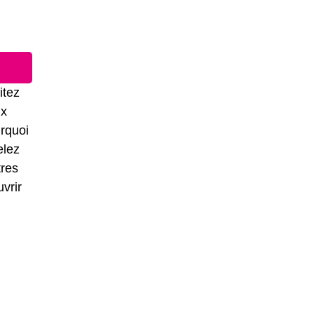
itez
ux
rquoi
elez
tres
vrir