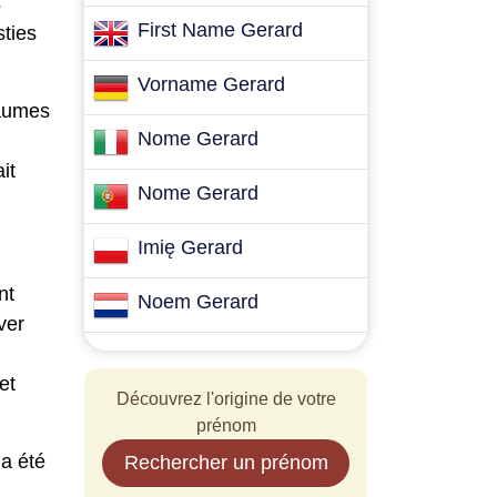
s
First Name Gerard
sties
Vorname Gerard
yaumes
Nome Gerard
it
Nome Gerard
Imię Gerard
nt
Noem Gerard
ver
et
Découvrez l'origine de votre
prénom
 a été
Rechercher un prénom