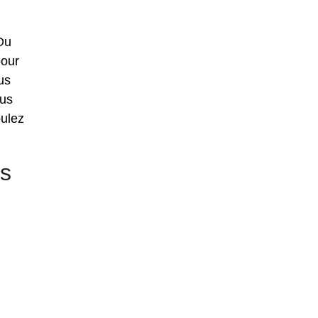
 Ou
pour
us
ous
oulez
ns