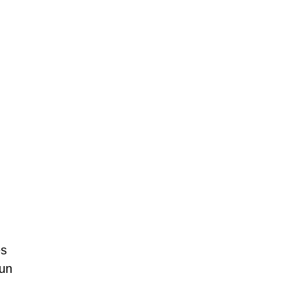
es
 un