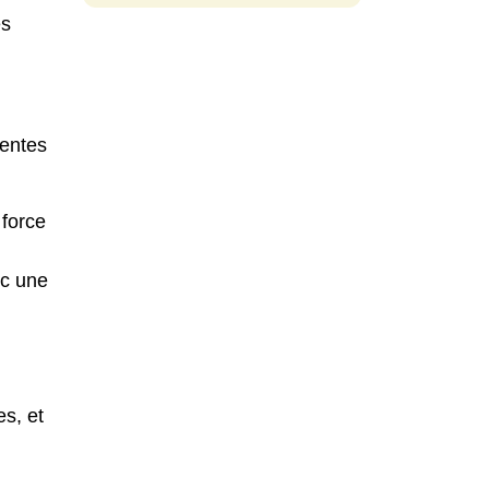
es
rentes
 force
ec une
es, et