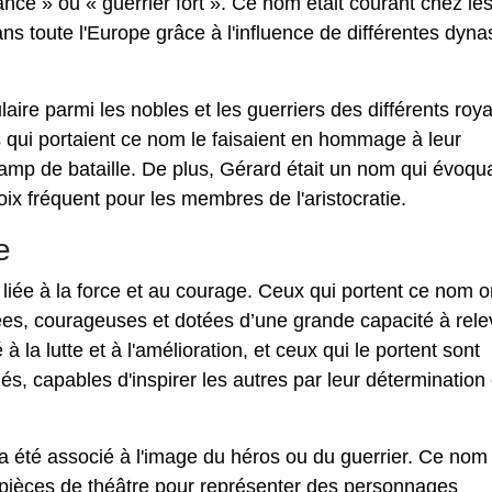
ce » ou « guerrier fort ». Ce nom était courant chez le
s toute l'Europe grâce à l'influence de différentes dyna
ire parmi les nobles et les guerriers des différents ro
s qui portaient ce nom le faisaient en hommage à leur
hamp de bataille. De plus, Gérard était un nom qui évoqua
hoix fréquent pour les membres de l'aristocratie.
e
 liée à la force et au courage. Ceux qui portent ce nom o
es, courageuses et dotées d’une grande capacité à rele
à la lutte et à l'amélioration, et ceux qui le portent sont
, capables d'inspirer les autres par leur détermination 
a été associé à l'image du héros ou du guerrier. Ce nom
s pièces de théâtre pour représenter des personnages