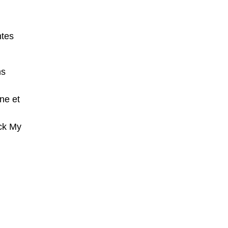
ntes
ns
ne et
ock My