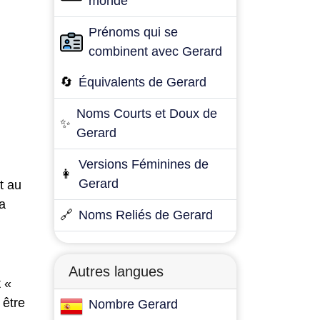
monde
Prénoms qui se
combinent avec Gerard
🔄
Équivalents de Gerard
Noms Courts et Doux de
✨
Gerard
Versions Féminines de
👩
Gerard
t au
sa
🔗
Noms Reliés de Gerard
Autres langues
 «
 être
Nombre Gerard