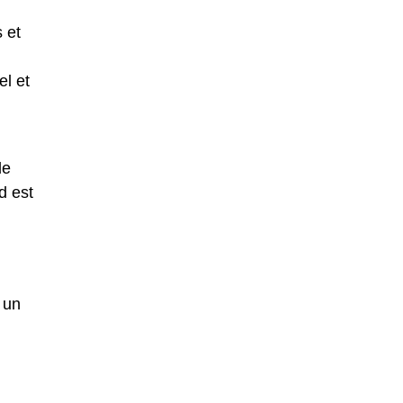
 et
el et
le
d est
 un