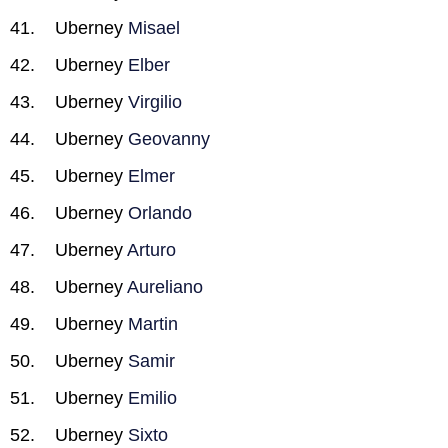
Uberney
Misael
Uberney
Elber
Uberney
Virgilio
Uberney
Geovanny
Uberney
Elmer
Uberney
Orlando
Uberney
Arturo
Uberney
Aureliano
Uberney
Martin
Uberney
Samir
Uberney
Emilio
Uberney
Sixto