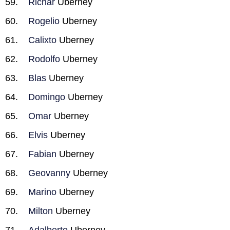
Richar
Uberney
Rogelio
Uberney
Calixto
Uberney
Rodolfo
Uberney
Blas
Uberney
Domingo
Uberney
Omar
Uberney
Elvis
Uberney
Fabian
Uberney
Geovanny
Uberney
Marino
Uberney
Milton
Uberney