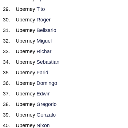
Uberney
Tito
Uberney
Roger
Uberney
Belisario
Uberney
Miguel
Uberney
Richar
Uberney
Sebastian
Uberney
Farid
Uberney
Domingo
Uberney
Edwin
Uberney
Gregorio
Uberney
Gonzalo
Uberney
Nixon