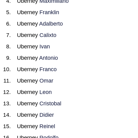
Uberney
Maximiliano
Uberney
Franklin
Uberney
Adalberto
Uberney
Calixto
Uberney
Ivan
Uberney
Antonio
Uberney
Franco
Uberney
Omar
Uberney
Leon
Uberney
Cristobal
Uberney
Didier
Uberney
Reinel
Uberney
Rodolfo