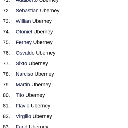
Adalberto
Uberney
Sebastian
Uberney
Willian
Uberney
Otoniel
Uberney
Ferney
Uberney
Osvaldo
Uberney
Sixto
Uberney
Narciso
Uberney
Martin
Uberney
Tito
Uberney
Flavio
Uberney
Virgilio
Uberney
Farid
Uberney