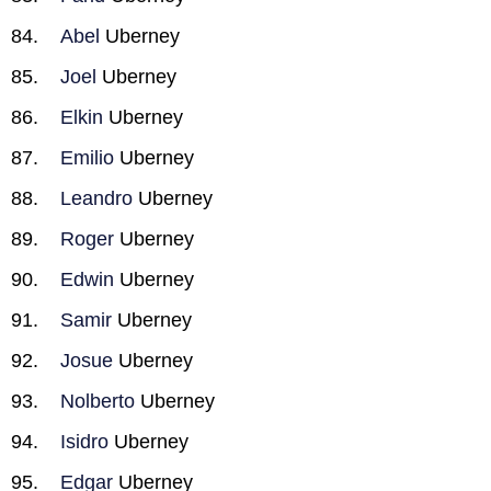
Abel
Uberney
Joel
Uberney
Elkin
Uberney
Emilio
Uberney
Leandro
Uberney
Roger
Uberney
Edwin
Uberney
Samir
Uberney
Josue
Uberney
Nolberto
Uberney
Isidro
Uberney
Edgar
Uberney