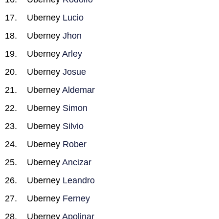
Uberney
Lucio
Uberney
Jhon
Uberney
Arley
Uberney
Josue
Uberney
Aldemar
Uberney
Simon
Uberney
Silvio
Uberney
Rober
Uberney
Ancizar
Uberney
Leandro
Uberney
Ferney
Uberney
Apolinar