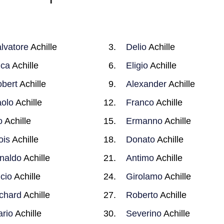
lvatore
Achille
Delio
Achille
uca
Achille
Eligio
Achille
bert
Achille
Alexander
Achille
olo
Achille
Franco
Achille
o
Achille
Ermanno
Achille
ois
Achille
Donato
Achille
naldo
Achille
Antimo
Achille
cio
Achille
Girolamo
Achille
chard
Achille
Roberto
Achille
rio
Achille
Severino
Achille