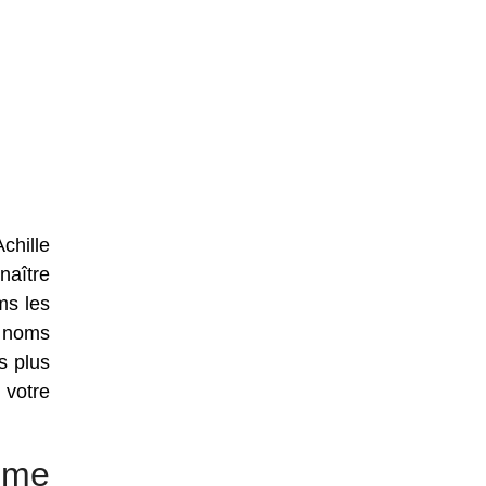
chille
naître
ms les
e noms
s plus
 votre
mme