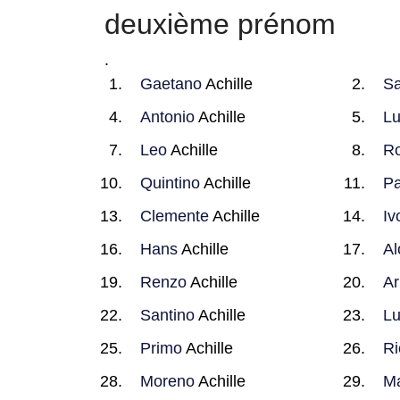
deuxième prénom
.
Gaetano
Achille
Sa
Antonio
Achille
L
Leo
Achille
Ro
Quintino
Achille
Pa
Clemente
Achille
Iv
Hans
Achille
Al
Renzo
Achille
Ar
Santino
Achille
Lu
Primo
Achille
Ri
Moreno
Achille
Ma