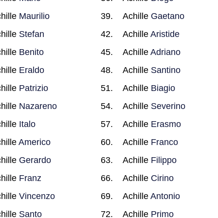
hille
Maurilio
Achille
Gaetano
hille
Stefan
Achille
Aristide
hille
Benito
Achille
Adriano
hille
Eraldo
Achille
Santino
hille
Patrizio
Achille
Biagio
hille
Nazareno
Achille
Severino
hille
Italo
Achille
Erasmo
hille
Americo
Achille
Franco
hille
Gerardo
Achille
Filippo
hille
Franz
Achille
Cirino
hille
Vincenzo
Achille
Antonio
hille
Santo
Achille
Primo