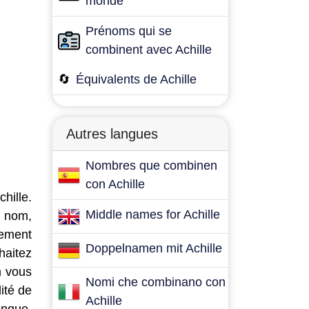
monde
Prénoms qui se
combinent avec Achille
🔄
Équivalents de Achille
Autres langues
Nombres que combinen
con Achille
hille.
Middle names for Achille
e nom,
lement
Doppelnamen mit Achille
haitez
m vous
Nomi che combinano con
ité de
Achille