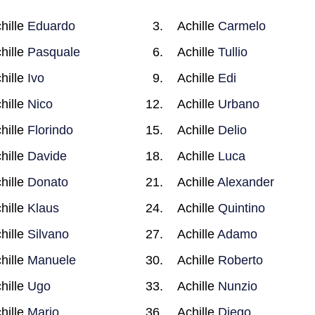
hille
Eduardo
Achille
Carmelo
hille
Pasquale
Achille
Tullio
hille
Ivo
Achille
Edi
hille
Nico
Achille
Urbano
hille
Florindo
Achille
Delio
hille
Davide
Achille
Luca
hille
Donato
Achille
Alexander
hille
Klaus
Achille
Quintino
hille
Silvano
Achille
Adamo
hille
Manuele
Achille
Roberto
hille
Ugo
Achille
Nunzio
hille
Mario
Achille
Diego