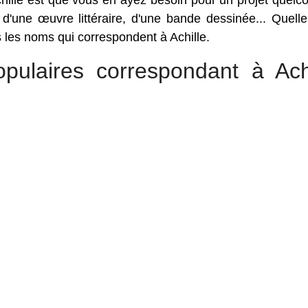
ille est que vous en ayez besoin pour un projet quelc
, d'une œuvre littéraire, d'une bande dessinée... Quell
s les noms qui correspondent à Achille.
pulaires correspondant à Achi