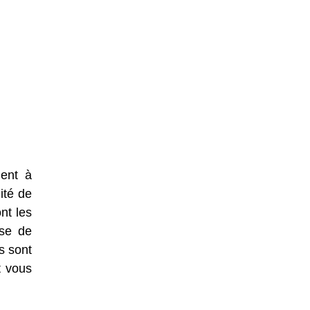
dent à
ité de
nt les
ase de
s sont
t vous