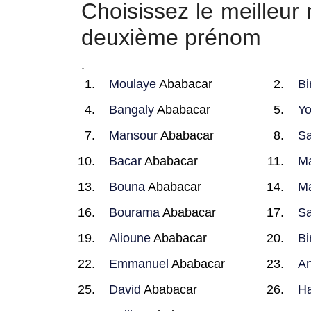
Choisissez le meilleu
deuxième prénom
.
Moulaye
Ababacar
Bi
Bangaly
Ababacar
Yo
Mansour
Ababacar
S
Bacar
Ababacar
M
Bouna
Ababacar
M
Bourama
Ababacar
Sa
Alioune
Ababacar
Bi
Emmanuel
Ababacar
A
David
Ababacar
H