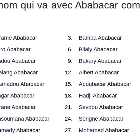
r nom qui va avec Ababacar co
rame
Ababacar
Bamba
Ababacar
ro
Ababacar
Bilaly
Ababacar
adou
Ababacar
Bakary
Ababacar
alang
Ababacar
Albert
Ababacar
amadou
Ababacar
Aboubacar
Ababacar
gar
Ababacar
Hadji
Ababacar
rane
Ababacar
Seydou
Ababacar
nsoumana
Ababacar
Serigne
Ababacar
amady
Ababacar
Mohamed
Ababacar