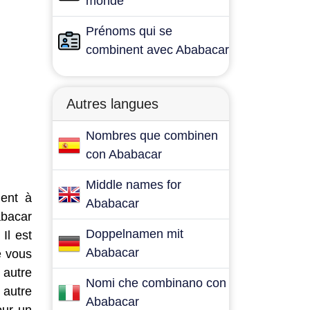
monde
Prénoms qui se
combinent avec Ababacar
Autres langues
Nombres que combinen
con Ababacar
Middle names for
dent à
Ababacar
abacar
Doppelnamen mit
Il est
Ababacar
e vous
 autre
Nomi che combinano con
 autre
Ababacar