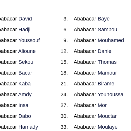
babacar
David
Ababacar
Baye
babacar
Hadji
Ababacar
Sambou
babacar
Youssouf
Ababacar
Mouhamed
babacar
Alioune
Ababacar
Daniel
babacar
Sekou
Ababacar
Thomas
babacar
Bacar
Ababacar
Mamour
babacar
Kaba
Ababacar
Birame
babacar
Amdy
Ababacar
Younoussa
babacar
Insa
Ababacar
Mor
babacar
Dabo
Ababacar
Mouctar
babacar
Hamady
Ababacar
Moulaye