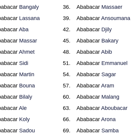
babacar
Bangaly
Ababacar
Massaer
babacar
Lassana
Ababacar
Ansoumana
babacar
Aba
Ababacar
Djily
babacar
Massar
Ababacar
Bakary
babacar
Ahmet
Ababacar
Abib
babacar
Sidi
Ababacar
Emmanuel
babacar
Martin
Ababacar
Sagar
babacar
Bouna
Ababacar
Aram
babacar
Bilaly
Ababacar
Malang
babacar
Ale
Ababacar
Aboubacar
babacar
Koly
Ababacar
Arona
babacar
Sadou
Ababacar
Samba