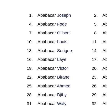
Ababacar
Joseph
A
Ababacar
Fode
A
Ababacar
Gilbert
A
Ababacar
Louis
A
Ababacar
Serigne
A
Ababacar
Laye
A
Ababacar
Victor
A
Ababacar
Birane
A
Ababacar
Ahmed
A
Ababacar
Djiby
A
Ababacar
Waly
A