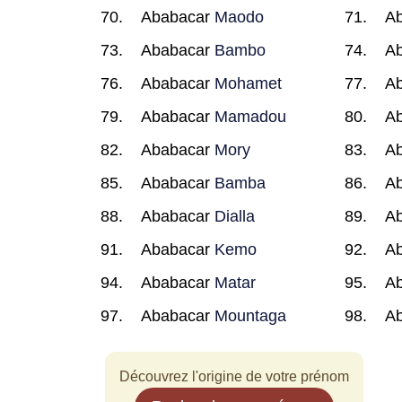
Ababacar
Maodo
A
Ababacar
Bambo
A
Ababacar
Mohamet
A
Ababacar
Mamadou
A
Ababacar
Mory
A
Ababacar
Bamba
A
Ababacar
Dialla
A
Ababacar
Kemo
A
Ababacar
Matar
A
Ababacar
Mountaga
A
Découvrez l'origine de votre prénom