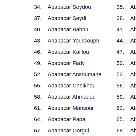
Ababacar
Seydou
A
Ababacar
Seydi
A
Ababacar
Babou
A
Ababacar
Youssouph
A
Ababacar
Kalilou
A
Ababacar
Fady
A
Ababacar
Ansoumane
A
Ababacar
Cheikhou
A
Ababacar
Ahmadou
A
Ababacar
Mansour
A
Ababacar
Papa
A
Ababacar
Gorgui
A