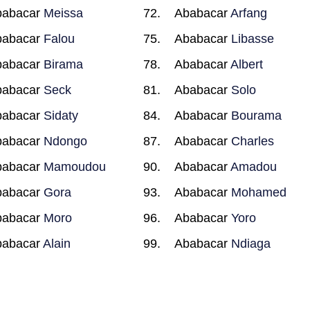
babacar
Meissa
Ababacar
Arfang
babacar
Falou
Ababacar
Libasse
babacar
Birama
Ababacar
Albert
babacar
Seck
Ababacar
Solo
babacar
Sidaty
Ababacar
Bourama
babacar
Ndongo
Ababacar
Charles
babacar
Mamoudou
Ababacar
Amadou
babacar
Gora
Ababacar
Mohamed
babacar
Moro
Ababacar
Yoro
babacar
Alain
Ababacar
Ndiaga