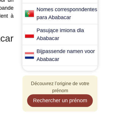
our un
 bande
Nomes corresponndentes
dent à
para Ababacar
Pasujące imiona dla
car
Ababacar
Bijpassende namen voor
Ababacar
Découvrez l'origine de votre
prénom
Rechercher un prénom