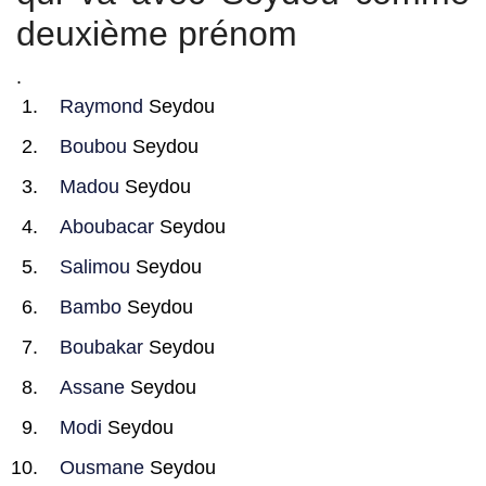
deuxième prénom
.
Raymond
Seydou
Boubou
Seydou
Madou
Seydou
Aboubacar
Seydou
Salimou
Seydou
Bambo
Seydou
Boubakar
Seydou
Assane
Seydou
Modi
Seydou
Ousmane
Seydou