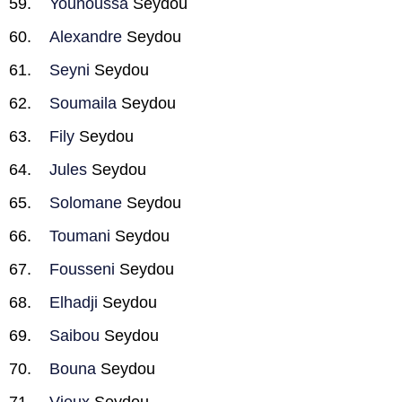
Younoussa
Seydou
Alexandre
Seydou
Seyni
Seydou
Soumaila
Seydou
Fily
Seydou
Jules
Seydou
Solomane
Seydou
Toumani
Seydou
Fousseni
Seydou
Elhadji
Seydou
Saibou
Seydou
Bouna
Seydou