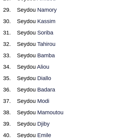
Seydou
Namory
Seydou
Kassim
Seydou
Soriba
Seydou
Tahirou
Seydou
Bamba
Seydou
Aliou
Seydou
Diallo
Seydou
Badara
Seydou
Modi
Seydou
Mamoutou
Seydou
Djiby
Seydou
Emile