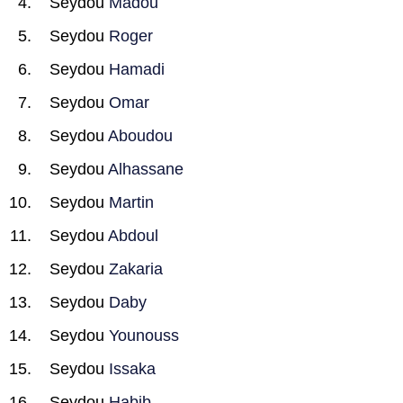
Seydou
Madou
Seydou
Roger
Seydou
Hamadi
Seydou
Omar
Seydou
Aboudou
Seydou
Alhassane
Seydou
Martin
Seydou
Abdoul
Seydou
Zakaria
Seydou
Daby
Seydou
Younouss
Seydou
Issaka
Seydou
Habib