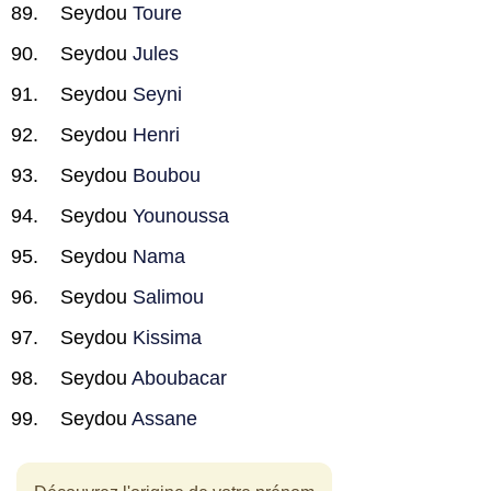
Seydou
Toure
Seydou
Jules
Seydou
Seyni
Seydou
Henri
Seydou
Boubou
Seydou
Younoussa
Seydou
Nama
Seydou
Salimou
Seydou
Kissima
Seydou
Aboubacar
Seydou
Assane