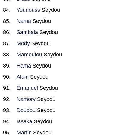
Younouss
Seydou
Nama
Seydou
Sambala
Seydou
Mody
Seydou
Mamoutou
Seydou
Hama
Seydou
Alain
Seydou
Emanuel
Seydou
Namory
Seydou
Doudou
Seydou
Issaka
Seydou
Martin
Seydou