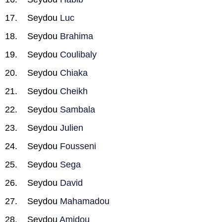
Seydou
Luc
Seydou
Brahima
Seydou
Coulibaly
Seydou
Chiaka
Seydou
Cheikh
Seydou
Sambala
Seydou
Julien
Seydou
Fousseni
Seydou
Sega
Seydou
David
Seydou
Mahamadou
Seydou
Amidou