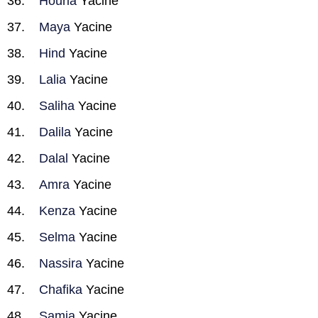
Houria
Yacine
Maya
Yacine
Hind
Yacine
Lalia
Yacine
Saliha
Yacine
Dalila
Yacine
Dalal
Yacine
Amra
Yacine
Kenza
Yacine
Selma
Yacine
Nassira
Yacine
Chafika
Yacine
Samia
Yacine