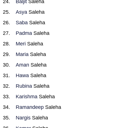
Baljit
Saleha
Asya
Saleha
Saba
Saleha
Padma
Saleha
Meri
Saleha
Maria
Saleha
Aman
Saleha
Hawa
Saleha
Rubina
Saleha
Karishma
Saleha
Ramandeep
Saleha
Nargis
Saleha