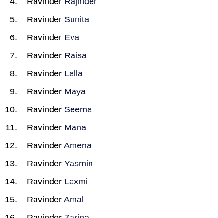
Ravinder
Rajinder
Ravinder
Sunita
Ravinder
Eva
Ravinder
Raisa
Ravinder
Lalla
Ravinder
Maya
Ravinder
Seema
Ravinder
Mana
Ravinder
Amena
Ravinder
Yasmin
Ravinder
Laxmi
Ravinder
Amal
Ravinder
Zarina