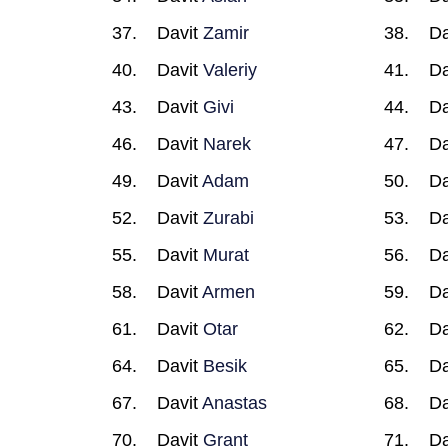
Davit
Zamir
Da
Davit
Valeriy
Da
Davit
Givi
Da
Davit
Narek
Da
Davit
Adam
Da
Davit
Zurabi
Da
Davit
Murat
Da
Davit
Armen
Da
Davit
Otar
Da
Davit
Besik
Da
Davit
Anastas
Da
Davit
Grant
Da