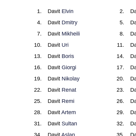
Davit
Elvin
Da
Davit
Dmitry
Da
Davit
Mikheili
Da
Davit
Uri
Da
Davit
Boris
Da
Davit
Giorgi
Da
Davit
Nikolay
Da
Davit
Renat
Da
Davit
Remi
Da
Davit
Artem
Da
Davit
Sultan
Da
Davit
Aslan
Da