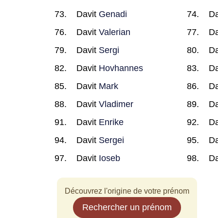
Davit
Genadi
Da
Davit
Valerian
Da
Davit
Sergi
Da
Davit
Hovhannes
Da
Davit
Mark
Da
Davit
Vladimer
Da
Davit
Enrike
Da
Davit
Sergei
Da
Davit
Ioseb
Da
Découvrez l'origine de votre prénom
Rechercher un prénom