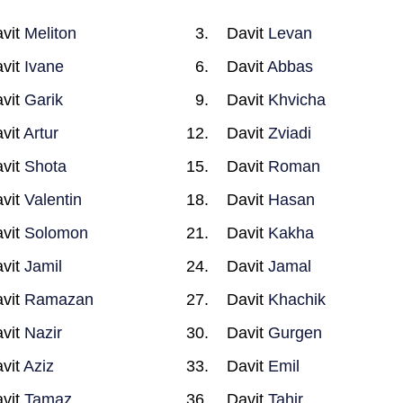
vit
Meliton
Davit
Levan
vit
Ivane
Davit
Abbas
vit
Garik
Davit
Khvicha
vit
Artur
Davit
Zviadi
vit
Shota
Davit
Roman
vit
Valentin
Davit
Hasan
vit
Solomon
Davit
Kakha
vit
Jamil
Davit
Jamal
vit
Ramazan
Davit
Khachik
vit
Nazir
Davit
Gurgen
vit
Aziz
Davit
Emil
vit
Tamaz
Davit
Tahir