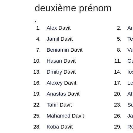
deuxième prénom
.
Alex
Davit
A
Jamil
Davit
Te
Beniamin
Davit
Va
Hasan
Davit
G
Dmitry
Davit
Io
Alexey
Davit
L
Anastas
Davit
A
Tahir
Davit
Su
Mahamed
Davit
J
Koba
Davit
Re