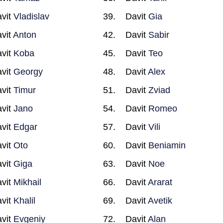
vit
Vladislav
Davit
Gia
vit
Anton
Davit
Sabir
vit
Koba
Davit
Teo
vit
Georgy
Davit
Alex
vit
Timur
Davit
Zviad
vit
Jano
Davit
Romeo
vit
Edgar
Davit
Vili
vit
Oto
Davit
Beniamin
vit
Giga
Davit
Noe
vit
Mikhail
Davit
Ararat
vit
Khalil
Davit
Avetik
vit
Evgeniy
Davit
Alan