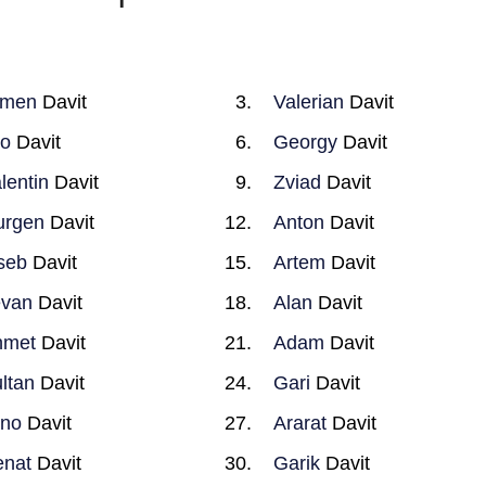
rmen
Davit
Valerian
Davit
o
Davit
Georgy
Davit
lentin
Davit
Zviad
Davit
urgen
Davit
Anton
Davit
seb
Davit
Artem
Davit
evan
Davit
Alan
Davit
hmet
Davit
Adam
Davit
ltan
Davit
Gari
Davit
ano
Davit
Ararat
Davit
nat
Davit
Garik
Davit