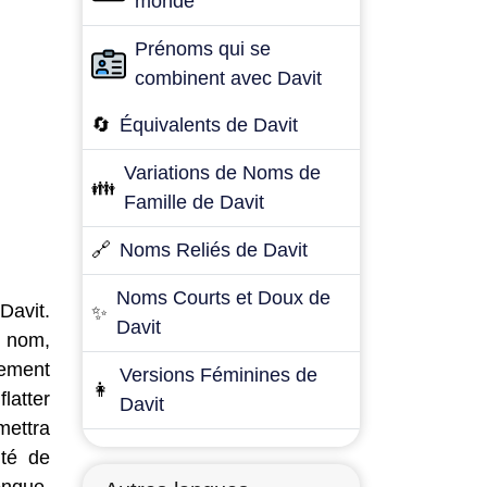
monde
Prénoms qui se
combinent avec Davit
🔄
Équivalents de Davit
Variations de Noms de
👪
Famille de Davit
🔗
Noms Reliés de Davit
Noms Courts et Doux de
Davit.
✨
Davit
e nom,
lement
Versions Féminines de
👩
latter
Davit
mettra
ité de