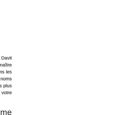
 Davit
naître
ms les
e noms
s plus
 votre
mme