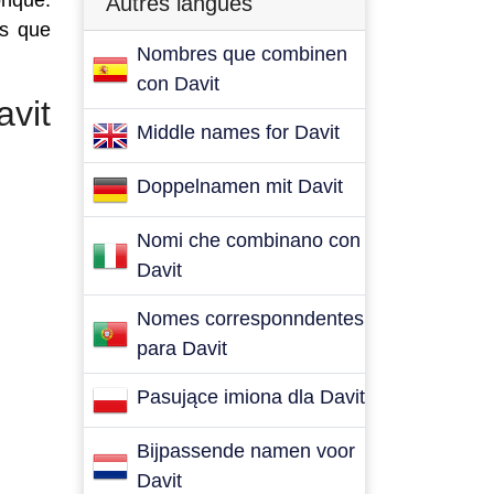
onque.
Autres langues
es que
Nombres que combinen
con Davit
vit
Middle names for Davit
Doppelnamen mit Davit
Nomi che combinano con
Davit
Nomes corresponndentes
para Davit
Pasujące imiona dla Davit
Bijpassende namen voor
Davit