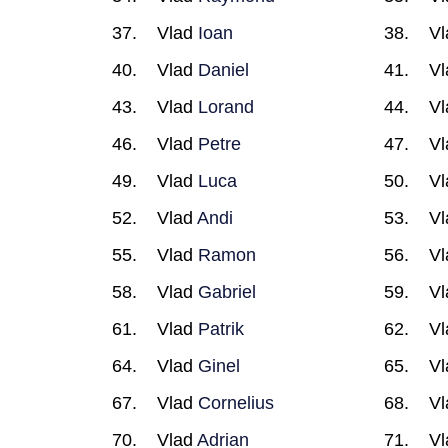
Vlad
Ioan
V
Vlad
Daniel
V
Vlad
Lorand
V
Vlad
Petre
V
Vlad
Luca
V
Vlad
Andi
V
Vlad
Ramon
V
Vlad
Gabriel
V
Vlad
Patrik
V
Vlad
Ginel
V
Vlad
Cornelius
V
Vlad
Adrian
V