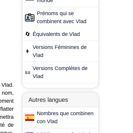
monde
Prénoms qui se
combinent avec Vlad
🔄
Équivalents de Vlad
Versions Féminines de
👩
Vlad
Versions Complètes de
📜
Vlad
 Vlad.
e nom,
Autres langues
lement
latter
Nombres que combinen
mettra
con Vlad
ité de