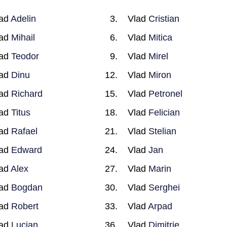
lad
Adelin
Vlad
Cristian
lad
Mihail
Vlad
Mitica
lad
Teodor
Vlad
Mirel
lad
Dinu
Vlad
Miron
lad
Richard
Vlad
Petronel
lad
Titus
Vlad
Felician
lad
Rafael
Vlad
Stelian
lad
Edward
Vlad
Jan
lad
Alex
Vlad
Marin
lad
Bogdan
Vlad
Serghei
lad
Robert
Vlad
Arpad
lad
Lucian
Vlad
Dimitrie