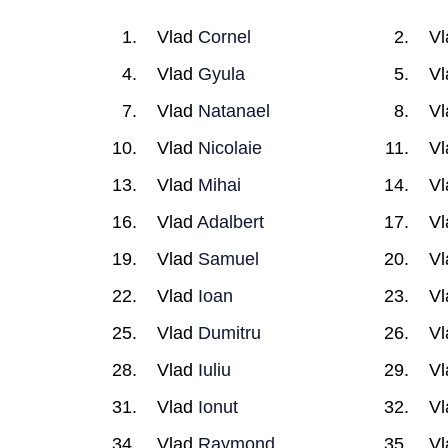
Vlad
Cornel
V
Vlad
Gyula
V
Vlad
Natanael
V
Vlad
Nicolaie
V
Vlad
Mihai
V
Vlad
Adalbert
V
Vlad
Samuel
V
Vlad
Ioan
V
Vlad
Dumitru
V
Vlad
Iuliu
V
Vlad
Ionut
V
Vlad
Raymond
V