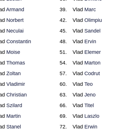
lad
Armand
Vlad
Marc
lad
Norbert
Vlad
Olimpiu
lad
Neculai
Vlad
Sandel
lad
Constantin
Vlad
Ervin
lad
Moise
Vlad
Elemer
lad
Thomas
Vlad
Marton
lad
Zoltan
Vlad
Codrut
lad
Vladimir
Vlad
Teo
lad
Christian
Vlad
Jeno
lad
Szilard
Vlad
Titel
lad
Martin
Vlad
Laszlo
lad
Stanel
Vlad
Erwin