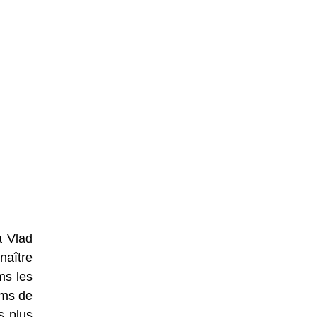
à Vlad
naître
ms les
oms de
s plus