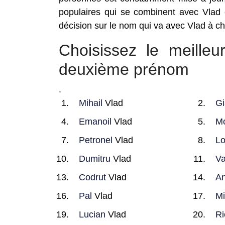
populaires qui se combinent avec Vlad 
décision sur le nom qui va avec Vlad à cho
Choisissez le meill
deuxième prénom
.
Mihail
Vlad
Gi
Emanoil
Vlad
Mo
Petronel
Vlad
Lo
Dumitru
Vlad
Va
Codrut
Vlad
An
Pal
Vlad
Mi
Lucian
Vlad
Ri