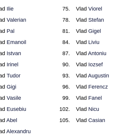
lad
Ilie
Vlad
Viorel
lad
Valerian
Vlad
Stefan
lad
Pal
Vlad
Gigel
lad
Emanoil
Vlad
Liviu
lad
Istvan
Vlad
Antoniu
lad
Irinel
Vlad
Iozsef
lad
Tudor
Vlad
Augustin
lad
Gigi
Vlad
Ferencz
lad
Vasile
Vlad
Fanel
lad
Eusebiu
Vlad
Nicu
lad
Abel
Vlad
Casian
lad
Alexandru