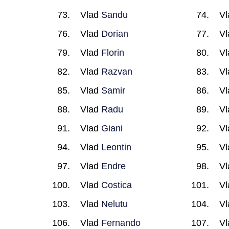
Vlad
Sandu
V
Vlad
Dorian
V
Vlad
Florin
V
Vlad
Razvan
V
Vlad
Samir
V
Vlad
Radu
V
Vlad
Giani
V
Vlad
Leontin
V
Vlad
Endre
V
Vlad
Costica
V
Vlad
Nelutu
V
Vlad
Fernando
V