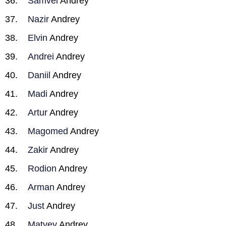
Samvel
Andrey
Nazir
Andrey
Elvin
Andrey
Andrei
Andrey
Daniil
Andrey
Madi
Andrey
Artur
Andrey
Magomed
Andrey
Zakir
Andrey
Rodion
Andrey
Arman
Andrey
Just
Andrey
Matvey
Andrey