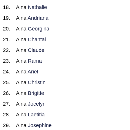
Aina
Nathalie
Aina
Andriana
Aina
Georgina
Aina
Chantal
Aina
Claude
Aina
Rama
Aina
Ariel
Aina
Christin
Aina
Brigitte
Aina
Jocelyn
Aina
Laetitia
Aina
Josephine