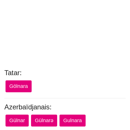
Tatar:
Gölnara
Azerbaïdjanais:
Gülnar
Gülnarə
Gulnara