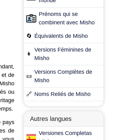
monde
Prénoms qui se
combinent avec Misho
🔄
Équivalents de Misho
Versions Féminines de
👩
Misho
ndant,
Versions Complètes de
 et de
📜
Misho
 Misho
tés ou
🔗
Noms Reliés de Misho
ritage
temps.
Autres langues
e pays
tes de
Versiones Completas
t vous