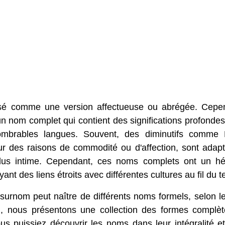
isé comme une version affectueuse ou abrégée. Cepe
un nom complet qui contient des significations profondes
innombrables langues. Souvent, des diminutifs comme
ur des raisons de commodité ou d'affection, sont adap
lus intime. Cependant, ces noms complets ont un hé
nt des liens étroits avec différentes cultures au fil du 
 surnom peut naître de différents noms formels, selon l
n, nous présentons une collection des formes complè
us puissiez découvrir les noms dans leur intégralité e