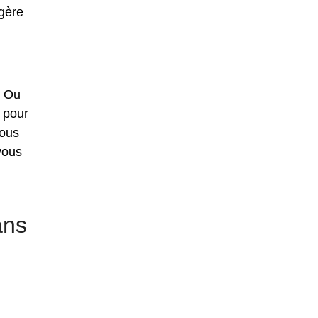
ggère
. Ou
 pour
vous
vous
ans