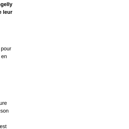
gelly
e leur
 pour
 en
sure
 son
est