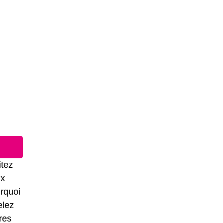
itez
ux
rquoi
elez
res