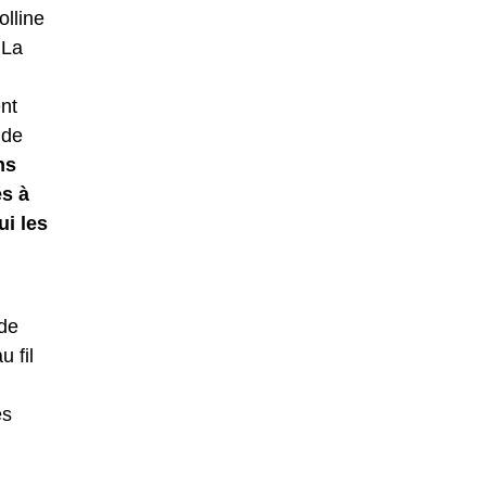
olline
 La
ent
 de
ns
és à
ui les
 de
 fil
es