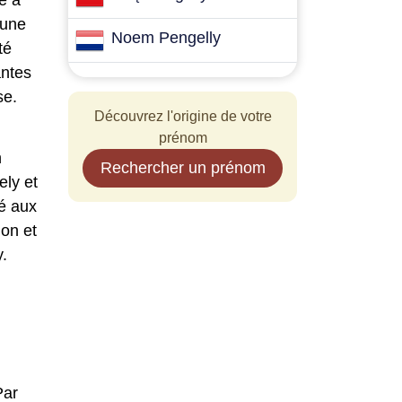
ce à
 une
Noem Pengelly
té
antes
se.
Découvrez l'origine de votre
prénom
n
Rechercher un prénom
ely et
té aux
ion et
.
Par