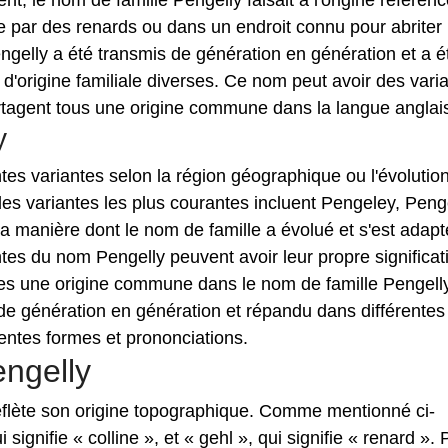
nt, le nom de famille Pengelly faisait à l'origine référen
tée par des renards ou dans un endroit connu pour abriter
gelly a été transmis de génération en génération et a é
'origine familiale diverses. Ce nom peut avoir des vari
artagent tous une origine commune dans la langue anglai
y
tes variantes selon la région géographique ou l'évolutio
 des variantes les plus courantes incluent Pengeley, Peng
 la manière dont le nom de famille a évolué et s'est adap
ntes du nom Pengelly peuvent avoir leur propre significat
utes une origine commune dans le nom de famille Pengelly
e génération en génération et répandu dans différentes
férentes formes et prononciations.
engelly
reflète son origine topographique. Comme mentionné ci-
signifie « colline », et « gehl », qui signifie « renard ». 