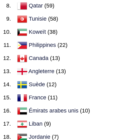
Qatar
(59)
Tunisie
(58)
Koweït
(38)
Philippines
(22)
Canada
(13)
Angleterre
(13)
Suède
(12)
France
(11)
Émirats arabes unis
(10)
Liban
(9)
Jordanie
(7)