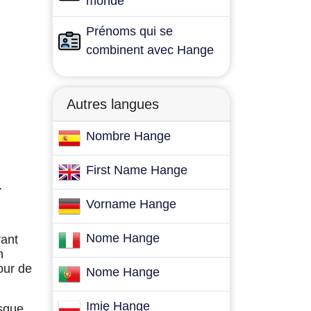
monde
Prénoms qui se
combinent avec Hange
Autres langues
Nombre Hange
First Name Hange
.
Vorname Hange
Nome Hange
rant
n
our de
Nome Hange
Imię Hange
isque