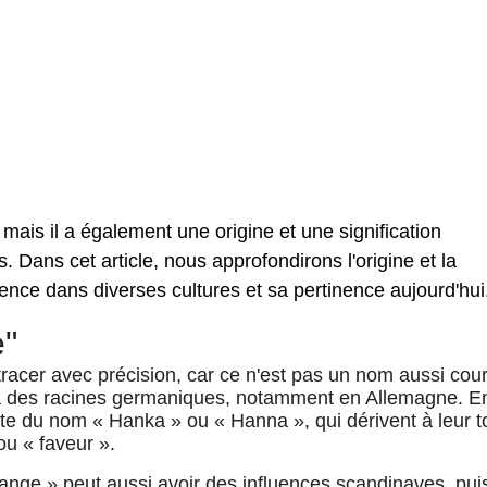
ais il a également une origine et une signification
. Dans cet article, nous approfondirons l'origine et la
sence dans diverses cultures et sa pertinence aujourd'hui
e"
etracer avec précision, car ce n'est pas un nom aussi cou
 a des racines germaniques, notamment en Allemagne. E
te du nom « Hanka » ou « Hanna », qui dérivent à leur t
ou « faveur ».
Hange » peut aussi avoir des influences scandinaves, pu