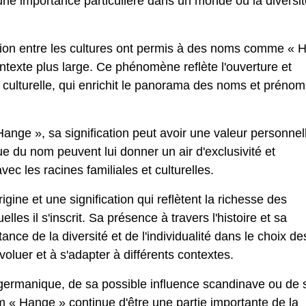
t une importance particulière dans un monde où la diversit
nexion entre les cultures ont permis à des noms comme «
ntexte plus large. Ce phénomène reflète l'ouverture et
 et culturelle, qui enrichit le panorama des noms et prénom
ange », sa signification peut avoir une valeur personnel
ue du nom peuvent lui donner un air d'exclusivité et
avec les racines familiales et culturelles.
ine et une signification qui reflètent la richesse des
elles il s'inscrit. Sa présence à travers l'histoire et sa
nce de la diversité et de l'individualité dans le choix de
oluer et à s'adapter à différents contextes.
germanique, de sa possible influence scandinave ou de 
m « Hange » continue d'être une partie importante de la