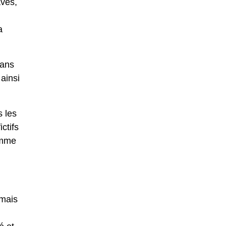
ves,
a
dans
 ainsi
s les
ctifs
omme
 mais