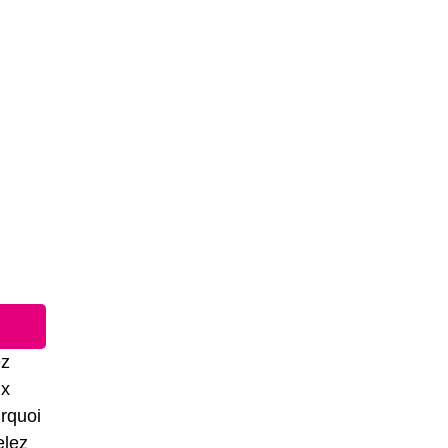
ez
ux
rquoi
elez