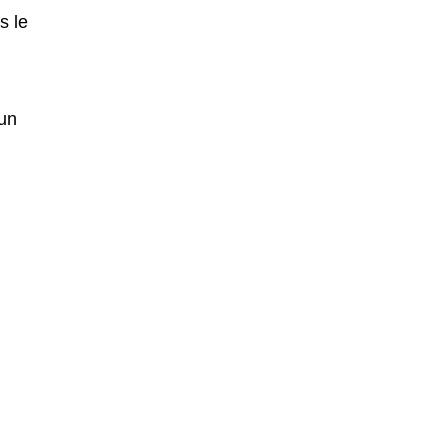
s le
 un