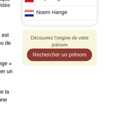
'idée
Noem Hange
 est
Découvrez l'origine de votre
ou de
prénom
Rechercher un prénom
ange »
uer un
e la
 une