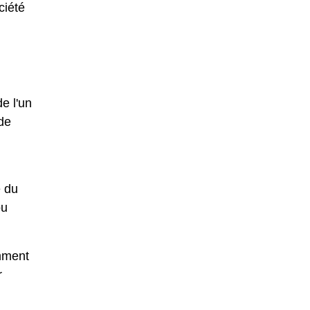
ciété
de l'un
 de
e du
ou
amment
r