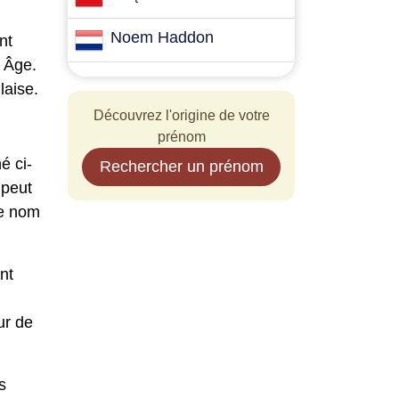
Noem Haddon
nt
 Âge.
laise.
Découvrez l'origine de votre
prénom
é ci-
Rechercher un prénom
 peut
le nom
nt
ur de
s