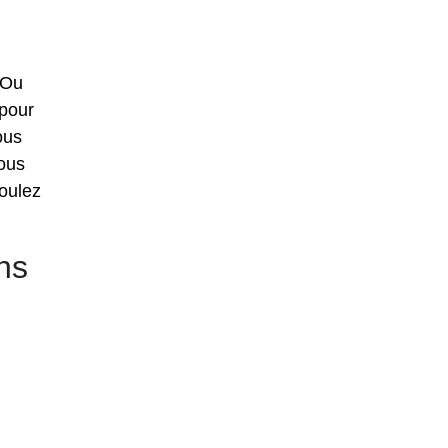
 Ou
 pour
ous
vous
oulez
ns