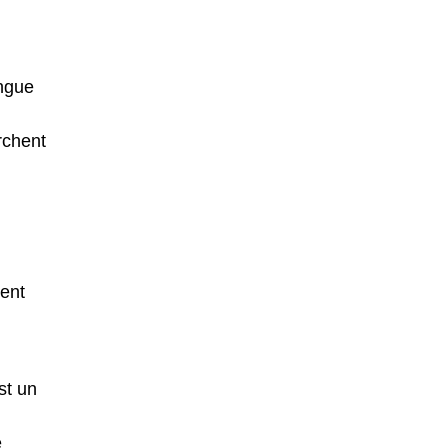
angue
erchent
sent
st un
e