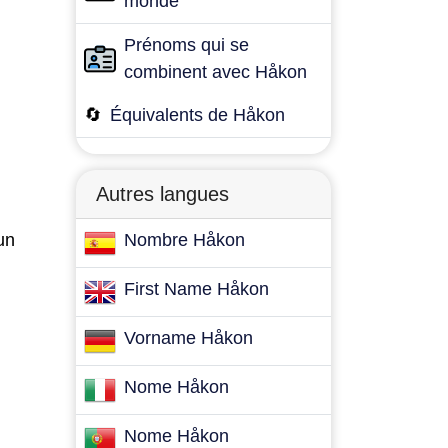
monde
Prénoms qui se
combinent avec Håkon
🔄
Équivalents de Håkon
Autres langues
un
Nombre Håkon
First Name Håkon
Vorname Håkon
Nome Håkon
Nome Håkon