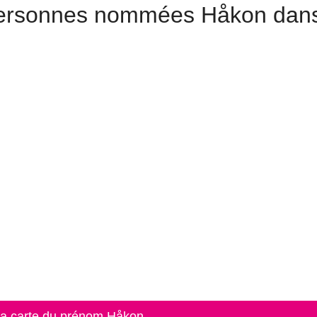
 personnes nommées Håkon dans
 la carte du prénom Håkon