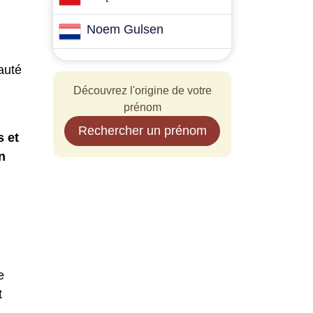
Noem Gulsen
auté
Découvrez l'origine de votre
prénom
Rechercher un prénom
s et
n
e
t