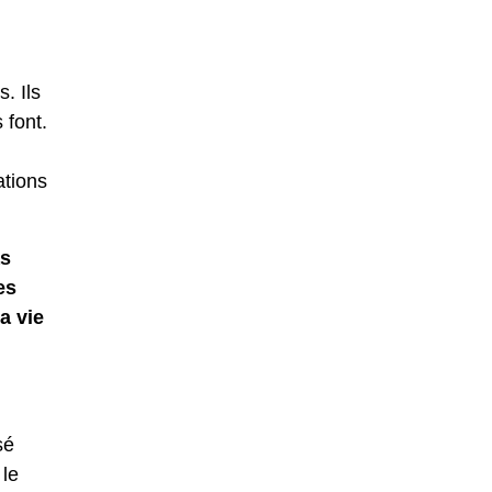
. Ils
 font.
ations
as
es
a vie
sé
 le