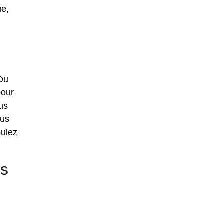
ue,
 Ou
pour
us
ous
oulez
ns