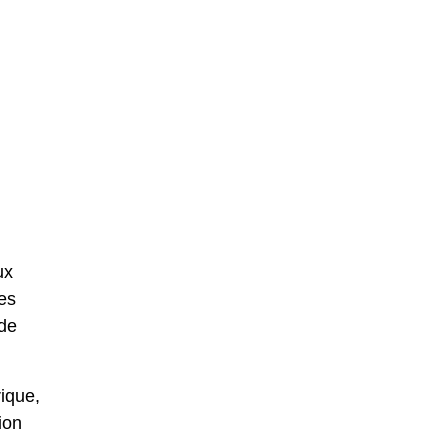
ux
les
nde
ique,
ion