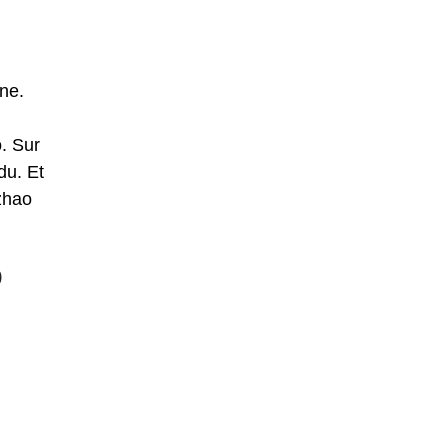
ne.
. Sur
du. Et
zhao
o