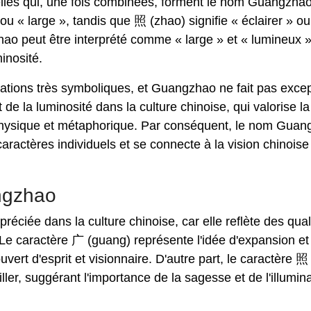
uelles qui, une fois combinées, forment le nom Guangzhao
u « large », tandis que 照 (zhao) signifie « éclairer » ou
hao peut être interprété comme « large » et « lumineux »
inosité.
cations très symboliques, et Guangzhao ne fait pas excep
de la luminosité dans la culture chinoise, qui valorise la
s physique et métaphorique. Par conséquent, le nom Gua
caractères individuels et se connecte à la vision chinoise
ngzhao
réciée dans la culture chinoise, car elle reflète des qual
 Le caractère 广 (guang) représente l'idée d'expansion et
vert d'esprit et visionnaire. D'autre part, le caractère 照
iller, suggérant l'importance de la sagesse et de l'illumin