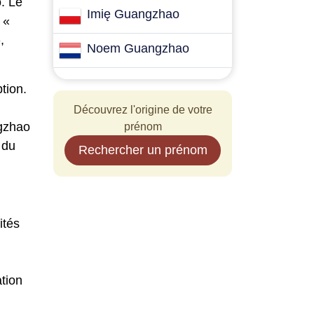
. Le
Imię Guangzhao
 «
,
Noem Guangzhao
tion.
Découvrez l'origine de votre
ngzhao
prénom
 du
Rechercher un prénom
ités
ation