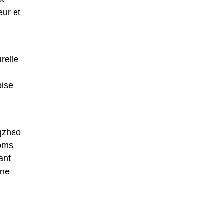
eur et
relle
oise
ngzhao
noms
ant
nne