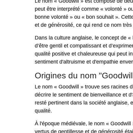
Le nom « Goodwill » est composé de deux mo
peut être interprété comme « volonté » ou 
bonne volonté » ou « bon souhait ». Cette
et de générosité, ce qui rend ce nom très 
Dans la culture anglaise, le concept de « b
d’être gentil et compatissant et d’expri
qualité positive et chaleureuse qui peut in
sentiment d'altruisme et d'empathie enver
Origines du nom "Goodwill
Le nom « Goodwill » trouve ses racines dans
décrire le sentiment de bienveillance et d
resté pertinent dans la société anglaise, 
qualité.
À l'époque médiévale, le nom « Goodwill 
vertus de gentillesse et de générosité ét