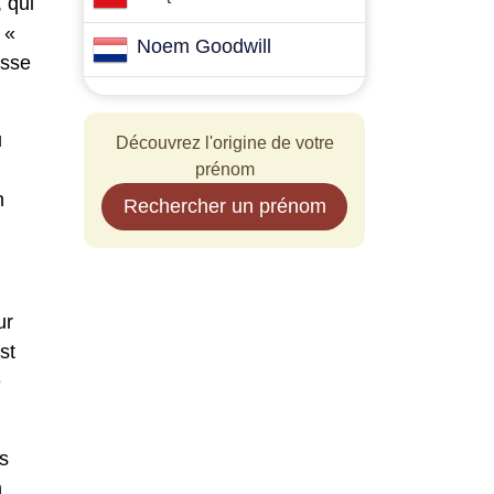
 qui
 «
Noem Goodwill
esse
u
Découvrez l'origine de votre
prénom
n
Rechercher un prénom
ur
st
e
s
m