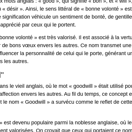
ts anglais : « good », qui signifie « bon », et « will »,
« désir ». Ainsi, le sens littéral de « bonne volonté » est
 signification véhicule un sentiment de bonté, de gentill
apprécié par ceux qui le portent.
onne volonté » est très valorisé. Il est associé à la vert
mer de bons vœux envers les autres. Ce nom transmet une
fluencer la personnalité de celui qui le porte, générant u
s les autres.
"
 le vieil anglais, où le mot « goodwill » était utilisé po
'affection envers les autres. Au fil du temps, ce concept e
et le nom « Goodwill » a survécu comme le reflet de cett
» est devenu populaire parmi la noblesse anglaise, où le
aient valorisées. On croyait que ceux qui portaient ce no