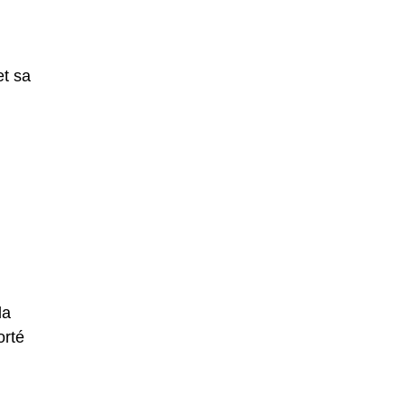
et sa
la
orté