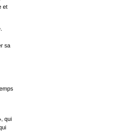
e et
.
er sa
 temps
, qui
qui