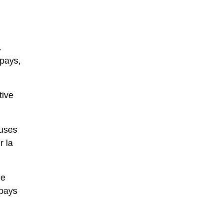
.
 pays,
tive
euses
r la
de
 pays