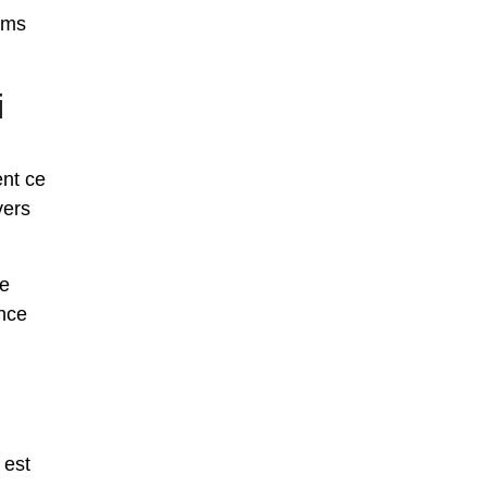
oms
i
ent ce
vers
de
ance
 est