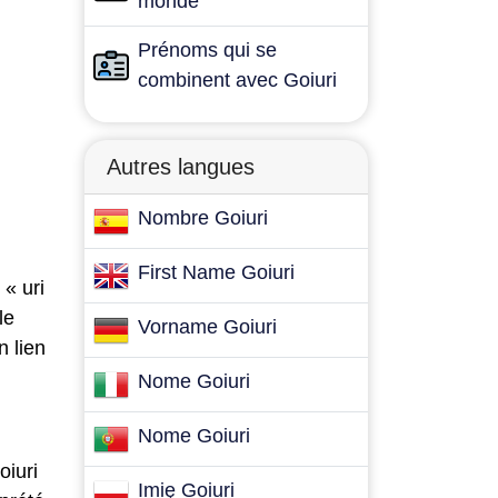
monde
Prénoms qui se
combinent avec Goiuri
Autres langues
Nombre Goiuri
First Name Goiuri
 « uri
le
Vorname Goiuri
n lien
Nome Goiuri
Nome Goiuri
oiuri
Imię Goiuri