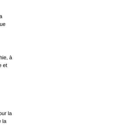
sa
que
hie, à
e et
our la
 la