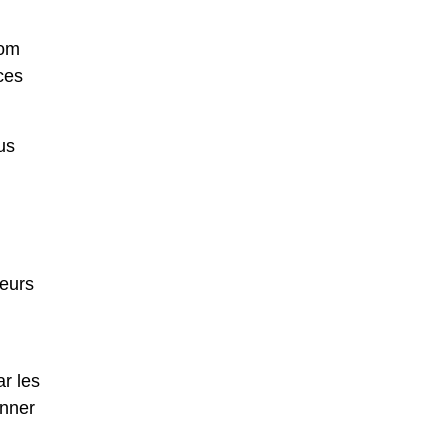
nom
ces
us
leurs
r les
onner