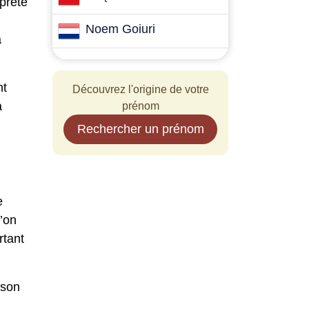
rprété
Noem Goiuri
à
nt
Découvrez l'origine de votre
a
prénom
Rechercher un prénom
e
’on
rtant
ison