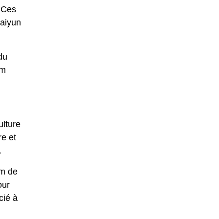
. Ces
caiyun
du
om
ulture
re et
.
om de
our
cié à