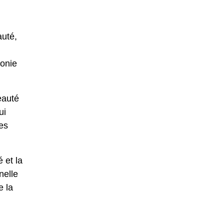
auté,
monie
eauté
ui
es
 et la
nelle
e la