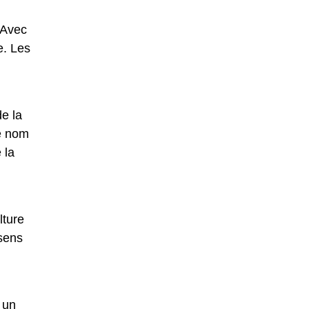
 Avec
e. Les
de la
ce nom
 la
lture
 sens
 un