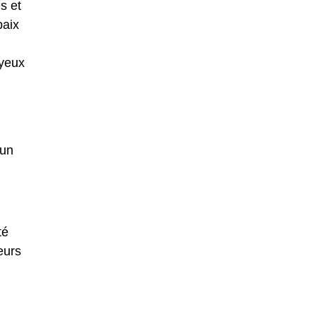
s et
paix
 yeux
 un
té
eurs