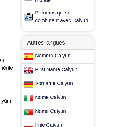
monde
Prénoms qui se
combinent avec Caiyun
Autres langues
Nombre Caiyun
en
 mérite
First Name Caiyun
Vorname Caiyun
Nome Caiyun
 yùn)
Nome Caiyun
Imię Caiyun