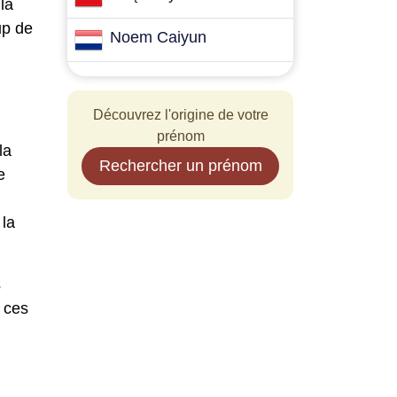
la
up de
Noem Caiyun
Découvrez l'origine de votre
prénom
la
Rechercher un prénom
e
 la
s
 ces