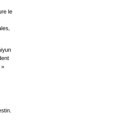
ure le
ales,
aiyun
dent
 »
stin.