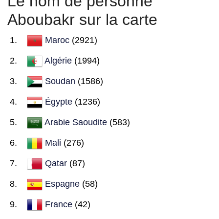
Le nom de personne
Aboubakr sur la carte
Maroc
(2921)
Algérie
(1994)
Soudan
(1586)
Égypte
(1236)
Arabie Saoudite
(583)
Mali
(276)
Qatar
(87)
Espagne
(58)
France
(42)