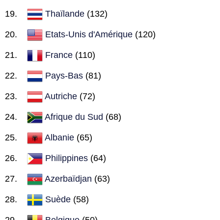
Thaïlande
(132)
Etats-Unis d'Amérique
(120)
France
(110)
Pays-Bas
(81)
Autriche
(72)
Afrique du Sud
(68)
Albanie
(65)
Philippines
(64)
Azerbaïdjan
(63)
Suède
(58)
Belgique
(50)