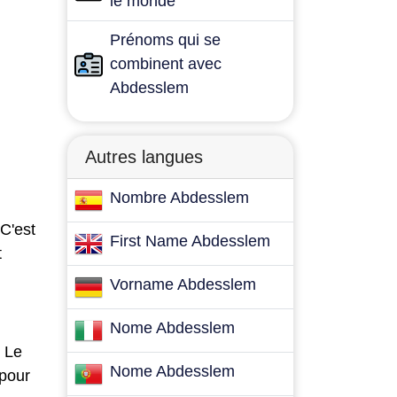
le monde
Prénoms qui se
combinent avec
Abdesslem
Autres langues
Nombre Abdesslem
C'est
First Name Abdesslem
t
Vorname Abdesslem
Nome Abdesslem
. Le
Nome Abdesslem
 pour