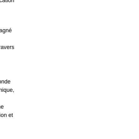
cation
gagné
travers
fonde
amique,
me
ion et