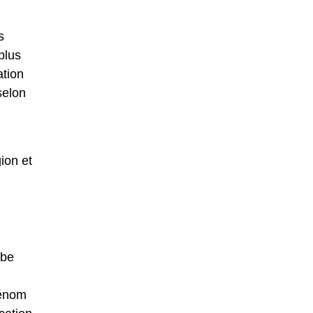
s
plus
ation
selon
ion et
abe
rénom