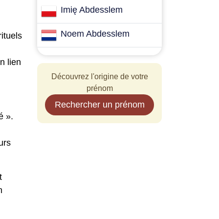
Imię Abdesslem
Noem Abdesslem
ituels
n lien
Découvrez l'origine de votre
prénom
Rechercher un prénom
é ».
urs
t
n