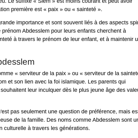
eu. Le suffixe « Slem » est moins courant et peut avoir
ation première est « paix » ou « sainteté ».
rande importance et sont souvent liés à des aspects spir
 le prénom Abdesslem pour leurs enfants cherchent à
teté à travers le prénom de leur enfant, et à maintenir u
Abdesslem
me « serviteur de la paix » ou « serviteur de la saintet
nom et son lien avec la foi islamique. Les parents qui
souhaitent leur inculquer dès le plus jeune âge des vale
n'est pas seulement une question de préférence, mais es
religieuse de la famille. Des noms comme Abdesslem sont u
n culturelle à travers les générations.