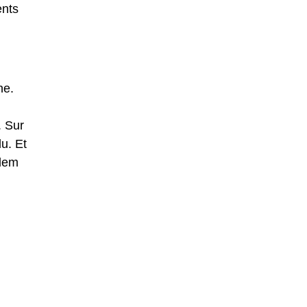
ents
ne.
. Sur
u. Et
slem