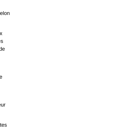
selon
x
es
nde
e
eur
tes