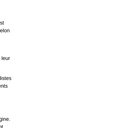
st
selon
 leur
istes
ents
gine.
nt