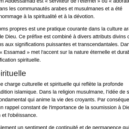
nom Abdessamad est « serviteur de l’éternel » ou « adorat
 dans les communautés arabes et musulmanes et a été
ommage à la spiritualité et à la dévotion.
 noms propres est une pratique courante dans la culture a
 de Dieu. Ce préfixe est combiné à divers attributs divins 
s aux significations puissantes et transcendantales. Dan
Essamad » met l'accent sur la nature éternelle et dura
cation spirituelle.
rituelle
harge culturelle et spirituelle qui reflète la profonde
radition islamique. Dans la religion musulmane, l’idée de s
 fondamental qui anime la vie des croyants. Par conséque
rappel constant de l'importance de la soumission à Di
n et l'obéissance.
ement un sentiment de continuité et de permanence qu