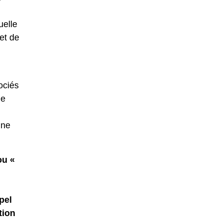
uelle
 et de
ociés
de
une
ou «
pel
tion