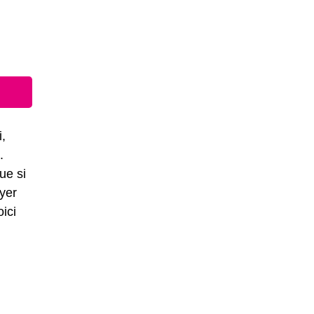
i,
.
ue si
oyer
ici