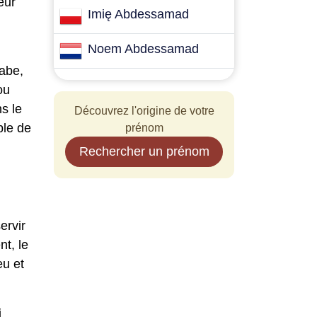
eur
Imię Abdessamad
Noem Abdessamad
rabe,
ou
s le
Découvrez l'origine de votre
ble de
prénom
Rechercher un prénom
ervir
nt, le
eu et
i