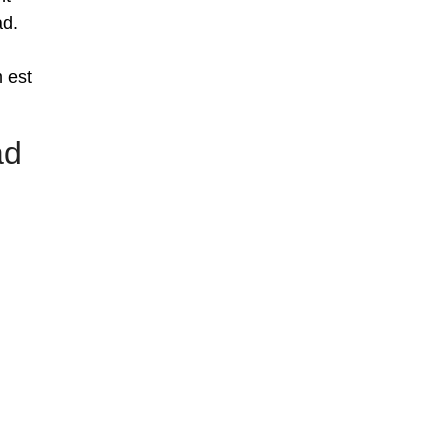
ad.
 est
ad