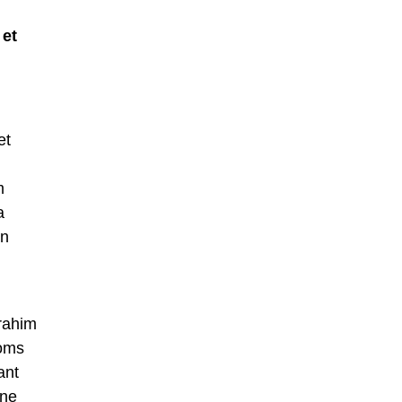
 et
et
m
a
un
rahim
noms
ant
nne