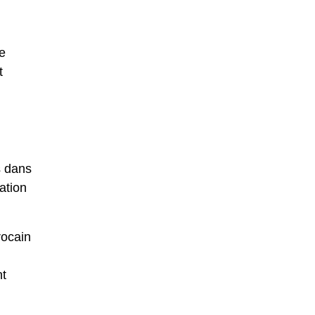
e
t
s dans
ation
rocain
nt