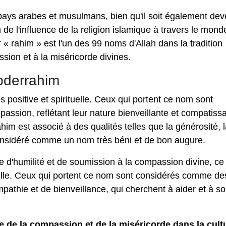
pays arabes et musulmans, bien qu'il soit également de
 de l'influence de la religion islamique à travers le mond
« rahim » est l'un des 99 noms d'Allah dans la tradition
sion et à la miséricorde divines.
bderrahim
 positive et spirituelle. Ceux qui portent ce nom sont
ssion, reflétant leur nature bienveillante et compatissa
im est associé à des qualités telles que la générosité, 
considéré comme un nom très béni et de bon augure.
e d'humilité et de soumission à la compassion divine, ce
ituelle. Ceux qui portent ce nom sont considérés comme de
pathie et de bienveillance, qui cherchent à aider et à so
 de la compassion et de la miséricorde dans la cult