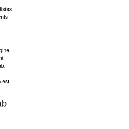
istes
ents
gine.
nt
ab.
 est
ab