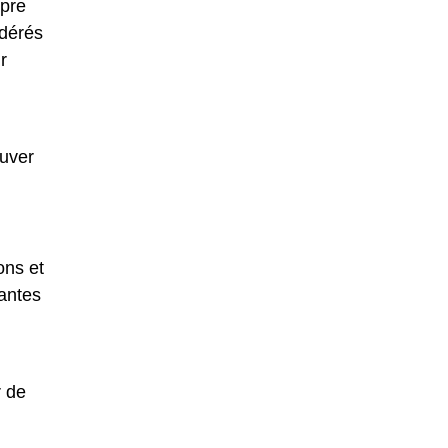
pre
idérés
r
ouver
ons et
antes
r de