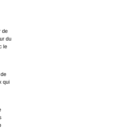
r de
eur du
c le
 de
x qui
e
s
b