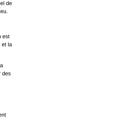
el de
ieu.
 est
 et la
sa
r des
ent