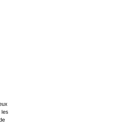
eux
 les
nde