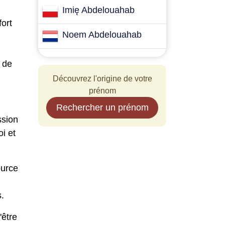
Imię Abdelouahab
ort
Noem Abdelouahab
 de
Découvrez l'origine de votre
prénom
Rechercher un prénom
ssion
oi et
ource
.
'être