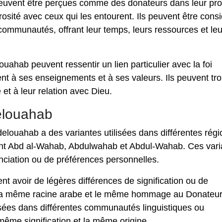
vent être perçues comme des donateurs dans leur pro
érosité avec ceux qui les entourent. Ils peuvent être cons
communautés, offrant leur temps, leurs ressources et leu
uahab peuvent ressentir un lien particulier avec la foi
nt à ses enseignements et à ses valeurs. Ils peuvent tr
e et à leur relation avec Dieu.
elouahab
ouahab a des variantes utilisées dans différentes régi
uent Abd al-Wahab, Abdulwahab et Abdul-Wahab. Ces vari
nciation ou de préférences personnelles.
 avoir de légères différences de signification ou de
s la même racine arabe et le même hommage au Donateu
isées dans différentes communautés linguistiques ou
a même signification et la même origine.