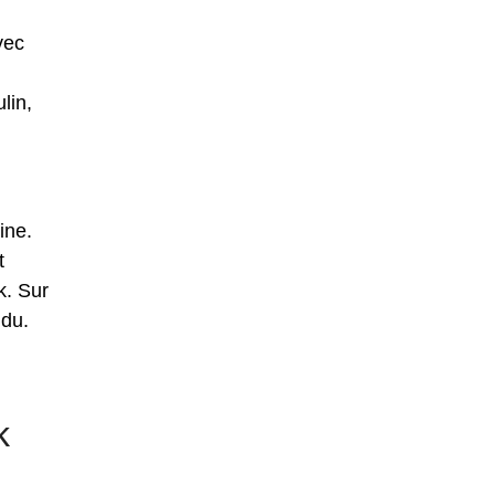
vec
lin,
ine.
t
k. Sur
ndu.
k