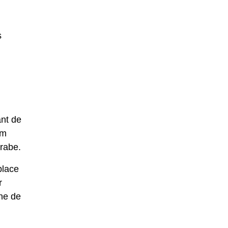
s
ant de
om
arabe.
place
r
nne de