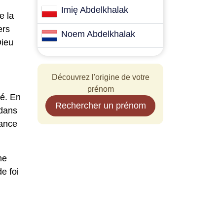
Imię Abdelkhalak
e la
ers
Noem Abdelkhalak
Dieu
Découvrez l'origine de votre
prénom
té. En
Rechercher un prénom
 dans
tance
me
e foi