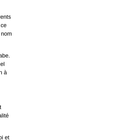
rents
 ce
n nom
rabe.
el
n à
t
lité
i et