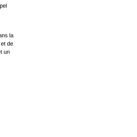
pel
ans la
 et de
et un