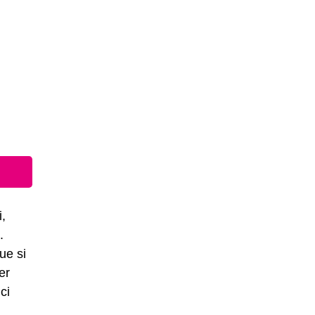
i,
.
ue si
er
ci