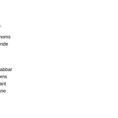
.
 noms
onde
jabbar
noms
ant
nne