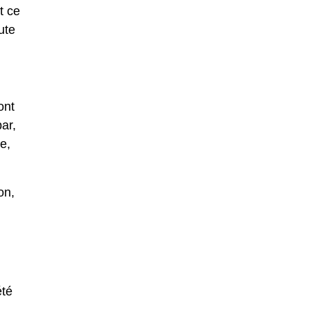
t ce
ute
ont
ar,
e,
on,
été