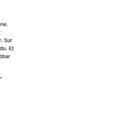
ine.
t
. Sur
du. Et
abbar
r