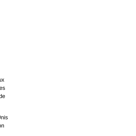
ux
les
nde
Unis
on